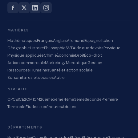
MATIÈRES
Mathématiques
Français
Anglais
Allemand
Espagnol
Italien
Géographie
Histoire
Philosophie
SVT
Aide aux devoirs
Physique
Physique appliquée
Chimie
Économie
Droit
Éco-droit
Action commerciale
Marketing/Mercatique
Gestion
Ressources Humaines
Santé et action sociale
Sc. sanitaires et sociales
Autre
NIVEAUX
CP
CE1
CE2
CM1
CM2
6ème
5ème
4ème
3ème
Seconde
Première
Terminale
Études supérieures
Adultes
DÉPARTEMENTS
Nord
Pas-de-Calais
Bouches-du-Rhône
Rhône
Haute-Garonne