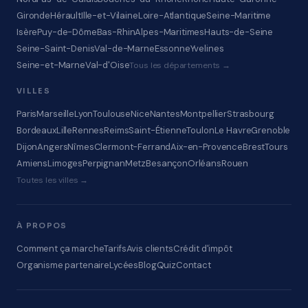
Gironde
Hérault
Ille-et-Vilaine
Loire-Atlantique
Seine-Maritime
Isère
Puy-de-Dôme
Bas-Rhin
Alpes-Maritimes
Hauts-de-Seine
Seine-Saint-Denis
Val-de-Marne
Essonne
Yvelines
Seine-et-Marne
Val-d'Oise
Tous les départements →
VILLES
Paris
Marseille
Lyon
Toulouse
Nice
Nantes
Montpellier
Strasbourg
Bordeaux
Lille
Rennes
Reims
Saint-Étienne
Toulon
Le Havre
Grenoble
Dijon
Angers
Nîmes
Clermont-Ferrand
Aix-en-Provence
Brest
Tours
Amiens
Limoges
Perpignan
Metz
Besançon
Orléans
Rouen
Toutes les villes →
À PROPOS
Comment ça marche
Tarifs
Avis clients
Crédit d'impôt
Organisme partenaire
Lycées
Blog
Quiz
Contact