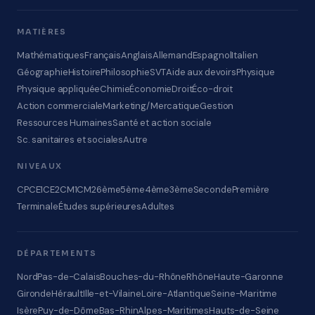
MATIÈRES
Mathématiques
Français
Anglais
Allemand
Espagnol
Italien
Géographie
Histoire
Philosophie
SVT
Aide aux devoirs
Physique
Physique appliquée
Chimie
Économie
Droit
Éco-droit
Action commerciale
Marketing/Mercatique
Gestion
Ressources Humaines
Santé et action sociale
Sc. sanitaires et sociales
Autre
NIVEAUX
CP
CE1
CE2
CM1
CM2
6ème
5ème
4ème
3ème
Seconde
Première
Terminale
Études supérieures
Adultes
DÉPARTEMENTS
Nord
Pas-de-Calais
Bouches-du-Rhône
Rhône
Haute-Garonne
Gironde
Hérault
Ille-et-Vilaine
Loire-Atlantique
Seine-Maritime
Isère
Puy-de-Dôme
Bas-Rhin
Alpes-Maritimes
Hauts-de-Seine