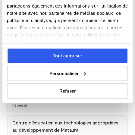
Seconde
Première
Terminale
partageons également des informations sur l'utilisation de
notre site avec nos partenaires de médias sociaux, de
Études supérieures
publicité et d'analyse, qui peuvent combiner celles-ci
avec d'autres informations que vous leur avez fournies
Autres lycées à proximité
ou qu'ils ont collectées lors de votre utilisation de leurs
services.
Lycée hôtelier de Tahiti
Tout autoriser
Punaauia
Lycée Samuel Raapoto
Personnaliser
Arue
Refuser
Collège et lycée Pomare IV
Papeete
Centre d'éducation aux technologies appropriées
au développement de Mataura