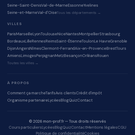
Seine-Saint-Denis
Val-de-Marne
Essonne
Yvelines
Seine-et-Marne
Val-d'Oise
Tous les départements →
VILLES
Paris
Marseille
Lyon
Toulouse
Nice
Nantes
Montpellier
Strasbourg
Bordeaux
Lille
Rennes
Reims
Saint-Étienne
Toulon
Le Havre
Grenoble
Dijon
Angers
Nîmes
Clermont-Ferrand
Aix-en-Provence
Brest
Tours
Amiens
Limoges
Perpignan
Metz
Besançon
Orléans
Rouen
Toutes les villes →
À PROPOS
Comment ça marche
Tarifs
Avis clients
Crédit d'impôt
Organisme partenaire
Lycées
Blog
Quiz
Contact
© 2026 mon-prof.fr — Tous droits réservés
Cours particuliers
Lycées
Blog
Quiz
Contact
Mentions légales
CGU
Politique de confidentialité
Cookies