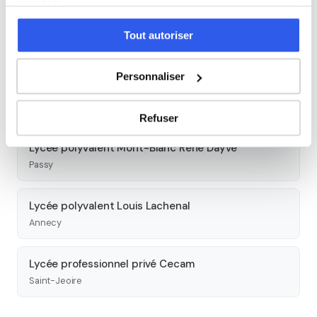
services.
Lycée professionnel - Centre technique du Mont-
Blanc
Tout autoriser
Sallanches
Personnaliser
Lycée polyvalent privé Sainte-Famille - ESCR
La Roche-sur-Foron
Refuser
Lycée polyvalent Mont-Blanc René Dayve
Passy
Lycée polyvalent Louis Lachenal
Annecy
Lycée professionnel privé Cecam
Saint-Jeoire