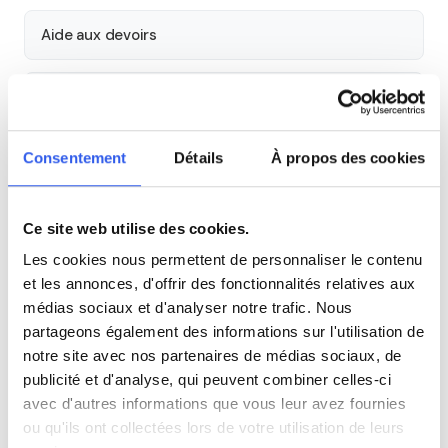
Aide aux devoirs
Économie
Consentement
Détails
À propos des cookies
Histoire
Cours par niveau
Ce site web utilise des cookies.
Les cookies nous permettent de personnaliser le contenu
Seconde
Première
Terminale
et les annonces, d'offrir des fonctionnalités relatives aux
médias sociaux et d'analyser notre trafic. Nous
partageons également des informations sur l'utilisation de
Autres lycées à proximité
notre site avec nos partenaires de médias sociaux, de
publicité et d'analyse, qui peuvent combiner celles-ci
Lycée polyvalent Roger Frison-Roche
avec d'autres informations que vous leur avez fournies
Chamonix-Mont-Blanc
ou qu'ils ont collectées lors de votre utilisation de leurs