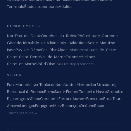
Terminale
Études supérieures
Adultes
DÉPARTEMENTS
Nord
Pas-de-Calais
Bouches-du-Rhône
Rhône
Haute-Garonne
Gironde
Hérault
Ille-et-Vilaine
Loire-Atlantique
Seine-Maritime
Isère
Puy-de-Dôme
Bas-Rhin
Alpes-Maritimes
Hauts-de-Seine
Seine-Saint-Denis
Val-de-Marne
Essonne
Yvelines
Seine-et-Marne
Val-d'Oise
Tous les départements →
VILLES
Paris
Marseille
Lyon
Toulouse
Nice
Nantes
Montpellier
Strasbourg
Bordeaux
Lille
Rennes
Reims
Saint-Étienne
Toulon
Le Havre
Grenoble
Dijon
Angers
Nîmes
Clermont-Ferrand
Aix-en-Provence
Brest
Tours
Amiens
Limoges
Perpignan
Metz
Besançon
Orléans
Rouen
Toutes les villes →