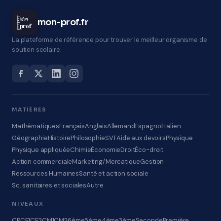
Mon
mon-prof.fr
prof
La plateforme de référence pour trouver le meilleur organisme de
soutien scolaire.
MATIÈRES
Mathématiques
Français
Anglais
Allemand
Espagnol
Italien
Géographie
Histoire
Philosophie
SVT
Aide aux devoirs
Physique
Physique appliquée
Chimie
Économie
Droit
Éco-droit
Action commerciale
Marketing/Mercatique
Gestion
Ressources Humaines
Santé et action sociale
Sc. sanitaires et sociales
Autre
NIVEAUX
CP
CE1
CE2
CM1
CM2
6ème
5ème
4ème
3ème
Seconde
Première