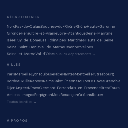
DÉPARTEMENTS
Nord
Pas-de-Calais
Bouches-du-Rhône
Rhône
Haute-Garonne
Gironde
Hérault
Ille-et-Vilaine
Loire-Atlantique
Seine-Maritime
Isère
Puy-de-Dôme
Bas-Rhin
Alpes-Maritimes
Hauts-de-Seine
Seine-Saint-Denis
Val-de-Marne
Essonne
Yvelines
Seine-et-Marne
Val-d'Oise
Tous les départements →
VILLES
Paris
Marseille
Lyon
Toulouse
Nice
Nantes
Montpellier
Strasbourg
Bordeaux
Lille
Rennes
Reims
Saint-Étienne
Toulon
Le Havre
Grenoble
Dijon
Angers
Nîmes
Clermont-Ferrand
Aix-en-Provence
Brest
Tours
Amiens
Limoges
Perpignan
Metz
Besançon
Orléans
Rouen
Toutes les villes →
À PROPOS