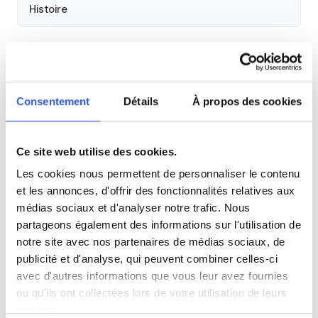
Histoire
Cours par niveau
Seconde
Première
Terminale
Consentement
Détails
À propos des cookies
Tous les cours particuliers à Grenoble
Ce site web utilise des cookies.
Découvrez l'ensemble de notre offre à Grenoble :
Voir tous
Les cookies nous permettent de personnaliser le contenu
les cours à Grenoble →
et les annonces, d'offrir des fonctionnalités relatives aux
médias sociaux et d'analyser notre trafic. Nous
Autres lycées à proximité
partageons également des informations sur l'utilisation de
notre site avec nos partenaires de médias sociaux, de
Lycée technologique privé Iser-Bordier
publicité et d'analyse, qui peuvent combiner celles-ci
Grenoble
avec d'autres informations que vous leur avez fournies
ou qu'ils ont collectées lors de votre utilisation de leurs
services.
Lycée général et technologique privé Pierre