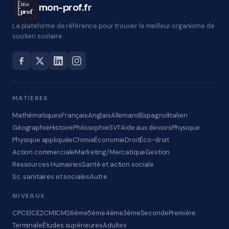
Mon
mon-prof.fr
prof
La plateforme de référence pour trouver le meilleur organisme de
soutien scolaire.
MATIÈRES
Mathématiques
Français
Anglais
Allemand
Espagnol
Italien
Géographie
Histoire
Philosophie
SVT
Aide aux devoirs
Physique
Physique appliquée
Chimie
Économie
Droit
Éco-droit
Action commerciale
Marketing/Mercatique
Gestion
Ressources Humaines
Santé et action sociale
Sc. sanitaires et sociales
Autre
NIVEAUX
CP
CE1
CE2
CM1
CM2
6ème
5ème
4ème
3ème
Seconde
Première
Terminale
Études supérieures
Adultes