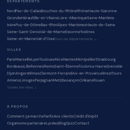
DÉPARTEMENTS
Nord
Pas-de-Calais
Bouches-du-Rhône
Rhône
Haute-Garonne
Gironde
Hérault
Ille-et-Vilaine
Loire-Atlantique
Seine-Maritime
Isère
Puy-de-Dôme
Bas-Rhin
Alpes-Maritimes
Hauts-de-Seine
Seine-Saint-Denis
Val-de-Marne
Essonne
Yvelines
Seine-et-Marne
Val-d'Oise
Tous les départements →
VILLES
Paris
Marseille
Lyon
Toulouse
Nice
Nantes
Montpellier
Strasbourg
Bordeaux
Lille
Rennes
Reims
Saint-Étienne
Toulon
Le Havre
Grenoble
Dijon
Angers
Nîmes
Clermont-Ferrand
Aix-en-Provence
Brest
Tours
Amiens
Limoges
Perpignan
Metz
Besançon
Orléans
Rouen
Toutes les villes →
À PROPOS
Comment ça marche
Tarifs
Avis clients
Crédit d'impôt
Organisme partenaire
Lycées
Blog
Quiz
Contact