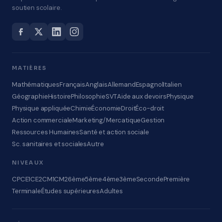
soutien scolaire.
MATIÈRES
Mathématiques
Français
Anglais
Allemand
Espagnol
Italien
Géographie
Histoire
Philosophie
SVT
Aide aux devoirs
Physique
Physique appliquée
Chimie
Économie
Droit
Éco-droit
Action commerciale
Marketing/Mercatique
Gestion
Ressources Humaines
Santé et action sociale
Sc. sanitaires et sociales
Autre
NIVEAUX
CP
CE1
CE2
CM1
CM2
6ème
5ème
4ème
3ème
Seconde
Première
Terminale
Études supérieures
Adultes