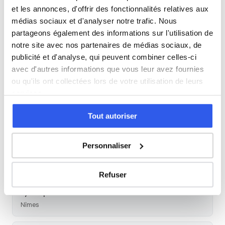
et les annonces, d'offrir des fonctionnalités relatives aux
Seconde
Première
Terminale
médias sociaux et d'analyser notre trafic. Nous
partageons également des informations sur l'utilisation de
Études supérieures
notre site avec nos partenaires de médias sociaux, de
publicité et d'analyse, qui peuvent combiner celles-ci
Tous les cours particuliers à Nîmes
avec d'autres informations que vous leur avez fournies
ou qu'ils ont collectées lors de votre utilisation de leurs
Découvrez l'ensemble de notre offre à Nîmes :
Voir tous
services.
les cours à Nîmes →
Tout autoriser
Autres lycées à proximité
Personnaliser
Lycée Alphonse Daudet
Nîmes
Refuser
Lycée privé Saint-Stanislas
Nîmes