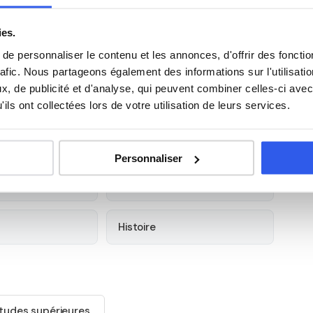
ies.
4 avenue d'Ormes, à Varennes-sur-Seine (77130). Notre
e personnaliser le contenu et les annonces, d'offrir des fonctio
nes-sur-Seine et alentours. Tous ouvrent droit au
crédit
rafic. Nous partageons également des informations sur l'utilisati
, de publicité et d'analyse, qui peuvent combiner celles-ci avec
ils ont collectées lors de votre utilisation de leurs services.
s élèves du Lycée professionnel
Personnaliser
Anglais
Histoire
tudes supérieures