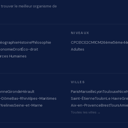
 trouver le meilleur organisme de
NIVEAUX
éographie
Histoire
Philosophie
CP
CE1
CE2
CM1
CM2
6ème
5ème
4è
conomie
Droit
Éco-droit
Adultes
rces Humaines
VILLES
onne
Gironde
Hérault
Paris
Marseille
Lyon
Toulouse
Nice
e-Dôme
Bas-Rhin
Alpes-Maritimes
Saint-Étienne
Toulon
Le Havre
Gre
e
Yvelines
Seine-et-Marne
Aix-en-Provence
Brest
Tours
Ami
Toutes les villes →