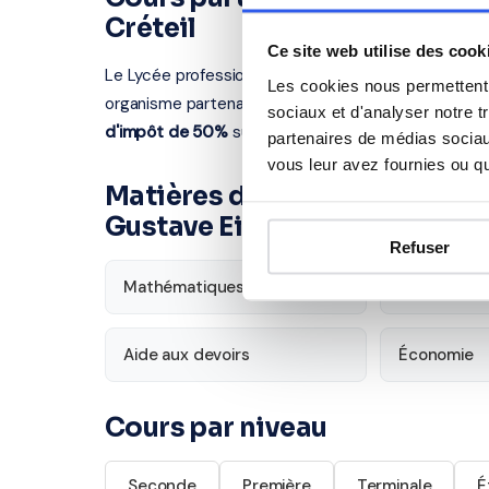
Créteil
Ce site web utilise des cook
Le Lycée professionnel Gustave Eiffel se situe au 
Les cookies nous permettent d
organisme partenaire se déplace chez vous à Varen
sociaux et d'analyser notre t
d'impôt de 50%
sur les cours à domicile.
partenaires de médias sociaux
vous leur avez fournies ou qu'
Matières disponibles pour le
Gustave Eiffel
Refuser
Mathématiques
Français
Aide aux devoirs
Économie
Cours par niveau
Seconde
Première
Terminale
É