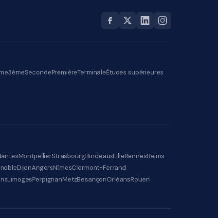
me
3ème
Seconde
Première
Terminale
Études supérieures
Nantes
Montpellier
Strasbourg
Bordeaux
Lille
Rennes
Reims
noble
Dijon
Angers
Nîmes
Clermont-Ferrand
ens
Limoges
Perpignan
Metz
Besançon
Orléans
Rouen