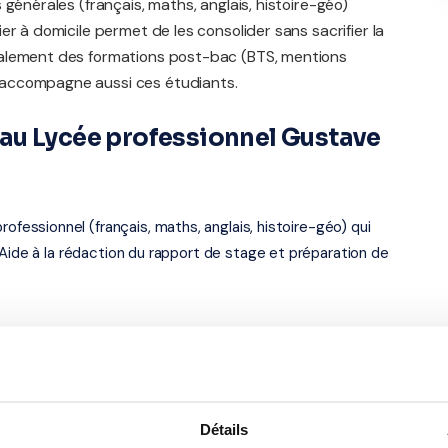
générales (français, maths, anglais, histoire-géo)
r à domicile permet de les consolider sans sacrifier la
galement des formations post-bac (BTS, mentions
 accompagne aussi ces étudiants.
au Lycée professionnel Gustave
ssionnel (français, maths, anglais, histoire-géo) qui
 Aide à la rédaction du rapport de stage et préparation de
formations post-bac (BTS, classes préparatoires,
iennent aussi à ce niveau — soutien en maths sup/spé,
.
Détails
es-sur-Seine — académie de