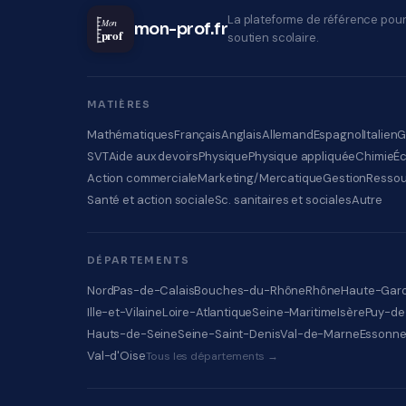
La plateforme de référence pour
Mon
mon-prof.fr
prof
soutien scolaire.
MATIÈRES
Mathématiques
Français
Anglais
Allemand
Espagnol
Italien
G
SVT
Aide aux devoirs
Physique
Physique appliquée
Chimie
É
Action commerciale
Marketing/Mercatique
Gestion
Ressou
Santé et action sociale
Sc. sanitaires et sociales
Autre
DÉPARTEMENTS
Nord
Pas-de-Calais
Bouches-du-Rhône
Rhône
Haute-Gar
Ille-et-Vilaine
Loire-Atlantique
Seine-Maritime
Isère
Puy-d
Hauts-de-Seine
Seine-Saint-Denis
Val-de-Marne
Essonn
Val-d'Oise
Tous les départements →