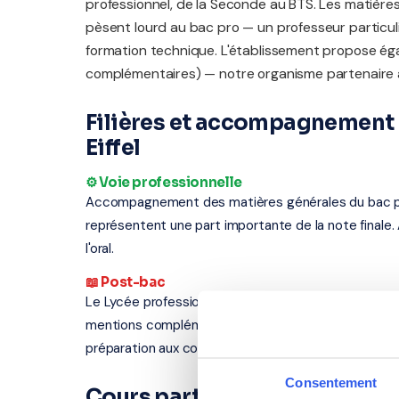
professionnel, de la Seconde au BTS. Les matières 
pèsent lourd au bac pro — un professeur particulie
formation technique. L'établissement propose é
complémentaires) — notre organisme partenaire
Filières et accompagnement 
Eiffel
⚙️ Voie professionnelle
Accompagnement des matières générales du bac profe
représentent une part importante de la note finale.
l'oral.
📖 Post-bac
Le Lycée professionnel Gustave Eiffel propose des 
mentions complémentaires). Nos professeurs interv
préparation aux concours, renforcement en langues
Consentement
Cours particuliers à Varenn