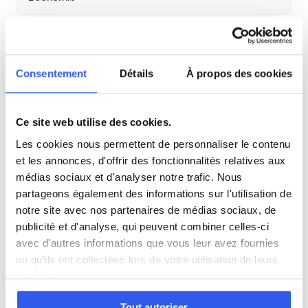
Histoire
Consentement
Détails
À propos des cookies
Cours par niveau
Seconde
Première
Terminale
Ce site web utilise des cookies.
Les cookies nous permettent de personnaliser le contenu
Autres lycées à proximité
et les annonces, d'offrir des fonctionnalités relatives aux
médias sociaux et d'analyser notre trafic. Nous
partageons également des informations sur l'utilisation de
Lycée Honoré d'Urfé
notre site avec nos partenaires de médias sociaux, de
Saint-Etienne
publicité et d'analyse, qui peuvent combiner celles-ci
avec d'autres informations que vous leur avez fournies
Campus Saint-Michel - Enseignement supérieur
ou qu'ils ont collectées lors de votre utilisation de leurs
Saint-Etienne
services.
Tout autoriser