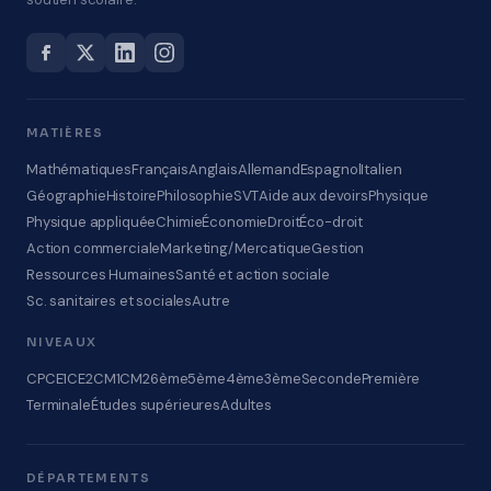
MATIÈRES
Mathématiques
Français
Anglais
Allemand
Espagnol
Italien
Géographie
Histoire
Philosophie
SVT
Aide aux devoirs
Physique
Physique appliquée
Chimie
Économie
Droit
Éco-droit
Action commerciale
Marketing/Mercatique
Gestion
Ressources Humaines
Santé et action sociale
Sc. sanitaires et sociales
Autre
NIVEAUX
CP
CE1
CE2
CM1
CM2
6ème
5ème
4ème
3ème
Seconde
Première
Terminale
Études supérieures
Adultes
DÉPARTEMENTS