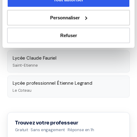
Cité scolaire Monnet Fourneyron - LEGT Jean
Monnet
Saint-Etienne
Personnaliser
Lycée professionnel privé le Marais Sainte-Thérèse
Refuser
Saint-Etienne
Lycée Claude Fauriel
Saint-Etienne
Lycée professionnel Étienne Legrand
Le Coteau
Trouvez votre professeur
Gratuit · Sans engagement · Réponse en 1h