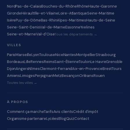
Nord
Pas-de-Calais
Bouches-du-Rhône
Rhône
Haute-Garonne
Gironde
Hérault
Ille-et-Vilaine
Loire-Atlantique
Seine-Maritime
Isère
Puy-de-Dôme
Bas-Rhin
Alpes-Maritimes
Hauts-de-Seine
Seine-Saint-Denis
Val-de-Marne
Essonne
Yvelines
Seine-et-Marne
Val-d'Oise
Tous les départements →
VILLES
Paris
Marseille
Lyon
Toulouse
Nice
Nantes
Montpellier
Strasbourg
Bordeaux
Lille
Rennes
Reims
Saint-Étienne
Toulon
Le Havre
Grenoble
Dijon
Angers
Nîmes
Clermont-Ferrand
Aix-en-Provence
Brest
Tours
Amiens
Limoges
Perpignan
Metz
Besançon
Orléans
Rouen
Toutes les villes →
À PROPOS
Comment ça marche
Tarifs
Avis clients
Crédit d'impôt
Organisme partenaire
Lycées
Blog
Quiz
Contact