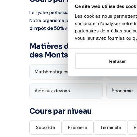
Ce site web utilise des cook
Le Lycée professionnel des Monts de Flandre se sit
Les cookies nous permettent d
Notre organisme partenaire se déplace chez vous à
sociaux et d'analyser notre t
d'impôt de 50%
sur les cours à domicile.
partenaires de médias sociaux
vous leur avez fournies ou qu'
Matières disponibles pour le
des Monts de Flandre
Refuser
Mathématiques
Français
Aide aux devoirs
Économie
Cours par niveau
Seconde
Première
Terminale
É