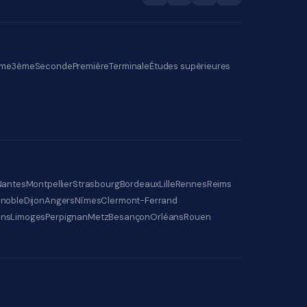
me
3ème
Seconde
Première
Terminale
Études supérieures
Nantes
Montpellier
Strasbourg
Bordeaux
Lille
Rennes
Reims
noble
Dijon
Angers
Nîmes
Clermont-Ferrand
ens
Limoges
Perpignan
Metz
Besançon
Orléans
Rouen