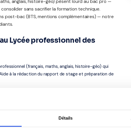
maths, anglais, histoire-géo) pèsent lourd au bac pro —
 consolider sans sacrifier la formation technique.
ns post-bac (BTS, mentions complémentaires) — notre
iants.
au Lycée professionnel des
ssionnel (français, maths, anglais, histoire-géo) qui
 Aide à la rédaction du rapport de stage et préparation de
se des formations post-bac (BTS, classes préparatoires,
iennent aussi à ce niveau — soutien en maths sup/spé,
.
Détails
uck — académie de Lille