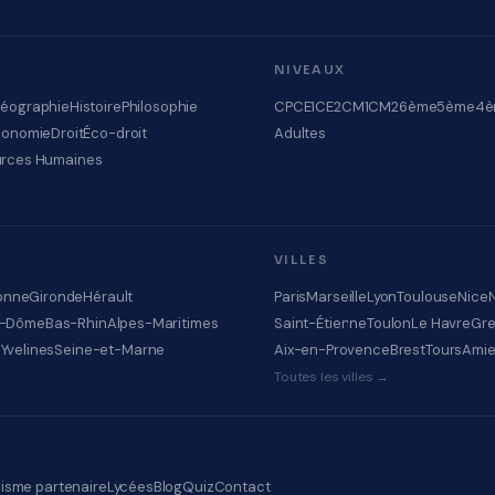
NIVEAUX
éographie
Histoire
Philosophie
CP
CE1
CE2
CM1
CM2
6ème
5ème
4è
conomie
Droit
Éco-droit
Adultes
rces Humaines
VILLES
onne
Gironde
Hérault
Paris
Marseille
Lyon
Toulouse
Nice
e-Dôme
Bas-Rhin
Alpes-Maritimes
Saint-Étienne
Toulon
Le Havre
Gre
e
Yvelines
Seine-et-Marne
Aix-en-Provence
Brest
Tours
Ami
Toutes les villes →
isme partenaire
Lycées
Blog
Quiz
Contact