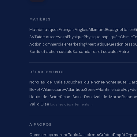
MATIÈRES
Mathématiques
Français
Anglais
Allemand
Espagnol
Italien
G
SVT
Aide aux devoirs
Physique
Physique appliquée
Chimie
É
Action commerciale
Marketing/Mercatique
Gestion
Ressou
Santé et action sociale
Sc. sanitaires et sociales
Autre
DÉPARTEMENTS
Nord
Pas-de-Calais
Bouches-du-Rhône
Rhône
Haute-Gar
Ille-et-Vilaine
Loire-Atlantique
Seine-Maritime
Isère
Puy-d
Hauts-de-Seine
Seine-Saint-Denis
Val-de-Marne
Essonn
Val-d'Oise
Tous les départements →
À PROPOS
Comment ça marche
Tarifs
Avis clients
Crédit d'impôt
Organ