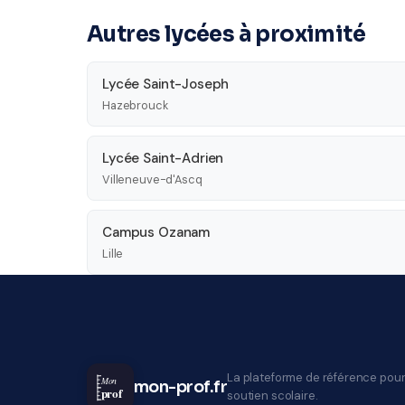
Autres lycées à proximité
Lycée Saint-Joseph
Hazebrouck
Lycée Saint-Adrien
Villeneuve-d'Ascq
Campus Ozanam
Lille
La plateforme de référence pour
Mon
mon-prof.fr
prof
soutien scolaire.