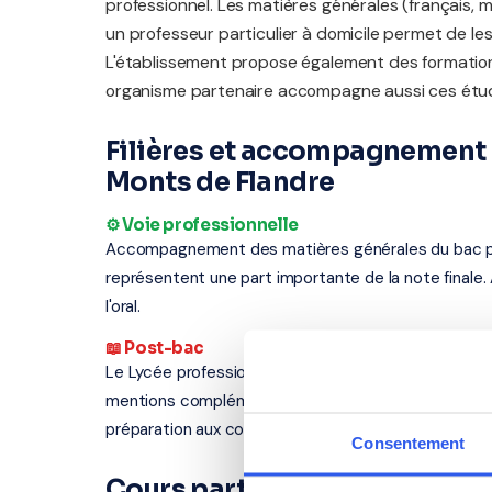
professionnel. Les matières générales (français, 
un professeur particulier à domicile permet de les
L'établissement propose également des formatio
organisme partenaire accompagne aussi ces étud
Filières et accompagnement 
Monts de Flandre
⚙️ Voie professionnelle
Accompagnement des matières générales du bac profe
représentent une part importante de la note finale.
l'oral.
📖 Post-bac
Le Lycée professionnel des Monts de Flandre propo
mentions complémentaires). Nos professeurs interv
préparation aux concours, renforcement en langues
Consentement
Cours particuliers à Hazebro