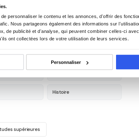
ies.
ue au 4 avenue des Flandres, à Hazebrouck (59522).
e personnaliser le contenu et les annonces, d'offrir des fonctio
 Hazebrouck et alentours. Tous ouvrent droit au
crédit
rafic. Nous partageons également des informations sur l'utilisati
, de publicité et d'analyse, qui peuvent combiner celles-ci avec
ils ont collectées lors de votre utilisation de leurs services.
s élèves du Lycée professionnel
Personnaliser
Anglais
Histoire
tudes supérieures