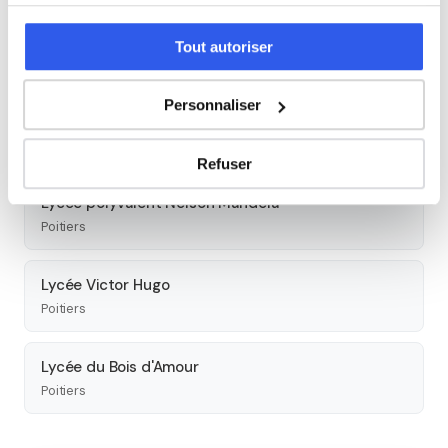
services.
Lycée polyvalent privé Isaac de l'Étoile - Feuillants
Tout autoriser
Poitiers
Personnaliser
Lycée Camille Guérin
Poitiers
Refuser
Lycée polyvalent Nelson Mandela
Poitiers
Lycée Victor Hugo
Poitiers
Lycée du Bois d'Amour
Poitiers