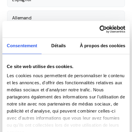
Allemand
Cours par niveau
Consentement
Détails
À propos des cookies
Seconde
Première
Terminale
Ce site web utilise des cookies.
Tous les cours particuliers à Poitiers
Les cookies nous permettent de personnaliser le contenu
Découvrez l'ensemble de notre offre à Poitiers :
Voir tous
et les annonces, d'offrir des fonctionnalités relatives aux
les cours à Poitiers →
médias sociaux et d'analyser notre trafic. Nous
partageons également des informations sur l'utilisation de
Autres lycées à proximité
notre site avec nos partenaires de médias sociaux, de
publicité et d'analyse, qui peuvent combiner celles-ci
avec d'autres informations que vous leur avez fournies
Lycée professionnel Le Dolmen
ou qu'ils ont collectées lors de votre utilisation de leurs
Poitiers