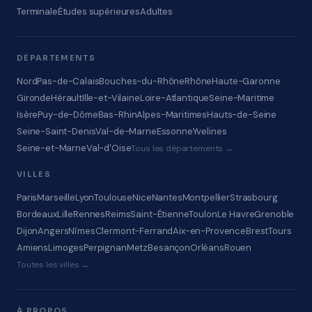
Terminale
Études supérieures
Adultes
DÉPARTEMENTS
Nord
Pas-de-Calais
Bouches-du-Rhône
Rhône
Haute-Garonne
Gironde
Hérault
Ille-et-Vilaine
Loire-Atlantique
Seine-Maritime
Isère
Puy-de-Dôme
Bas-Rhin
Alpes-Maritimes
Hauts-de-Seine
Seine-Saint-Denis
Val-de-Marne
Essonne
Yvelines
Seine-et-Marne
Val-d'Oise
Tous les départements →
VILLES
Paris
Marseille
Lyon
Toulouse
Nice
Nantes
Montpellier
Strasbourg
Bordeaux
Lille
Rennes
Reims
Saint-Étienne
Toulon
Le Havre
Grenoble
Dijon
Angers
Nîmes
Clermont-Ferrand
Aix-en-Provence
Brest
Tours
Amiens
Limoges
Perpignan
Metz
Besançon
Orléans
Rouen
Toutes les villes →
À PROPOS