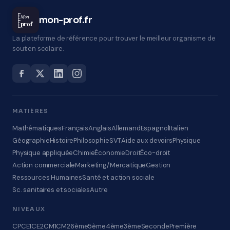
Mon
mon-prof.fr
prof
La plateforme de référence pour trouver le meilleur organisme de
soutien scolaire.
MATIÈRES
Mathématiques
Français
Anglais
Allemand
Espagnol
Italien
Géographie
Histoire
Philosophie
SVT
Aide aux devoirs
Physique
Physique appliquée
Chimie
Économie
Droit
Éco-droit
Action commerciale
Marketing/Mercatique
Gestion
Ressources Humaines
Santé et action sociale
Sc. sanitaires et sociales
Autre
NIVEAUX
CP
CE1
CE2
CM1
CM2
6ème
5ème
4ème
3ème
Seconde
Première