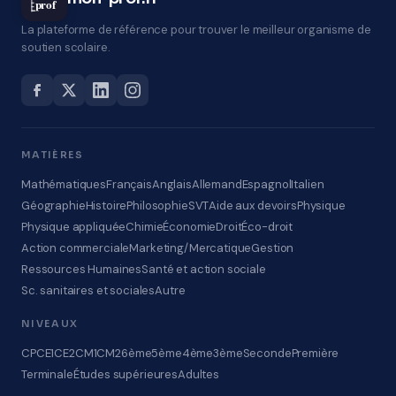
prof
La plateforme de référence pour trouver le meilleur organisme de
soutien scolaire.
MATIÈRES
Mathématiques
Français
Anglais
Allemand
Espagnol
Italien
Géographie
Histoire
Philosophie
SVT
Aide aux devoirs
Physique
Physique appliquée
Chimie
Économie
Droit
Éco-droit
Action commerciale
Marketing/Mercatique
Gestion
Ressources Humaines
Santé et action sociale
Sc. sanitaires et sociales
Autre
NIVEAUX
CP
CE1
CE2
CM1
CM2
6ème
5ème
4ème
3ème
Seconde
Première
Terminale
Études supérieures
Adultes