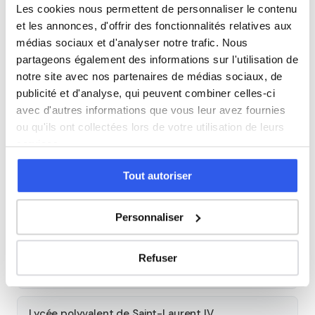
Les cookies nous permettent de personnaliser le contenu
et les annonces, d'offrir des fonctionnalités relatives aux
Espagnol
médias sociaux et d'analyser notre trafic. Nous
partageons également des informations sur l'utilisation de
notre site avec nos partenaires de médias sociaux, de
Allemand
publicité et d'analyse, qui peuvent combiner celles-ci
avec d'autres informations que vous leur avez fournies
Cours par niveau
ou qu'ils ont collectées lors de votre utilisation de leurs
services.
Seconde
Première
Terminale
Tout autoriser
Autres lycées à proximité
Personnaliser
Section d'enseignement professionnel Bertène
Juminer
Refuser
Saint-Laurent-du-Maroni
Lycée polyvalent de Saint-Laurent IV