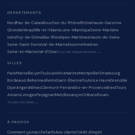
DÉPARTEMENTS
Nord
Pas-de-Calais
Bouches-du-Rhône
Rhône
Haute-Garonne
Gironde
Hérault
Ille-et-Vilaine
Loire-Atlantique
Seine-Maritime
Isère
Puy-de-Dôme
Bas-Rhin
Alpes-Maritimes
Hauts-de-Seine
Seine-Saint-Denis
Val-de-Marne
Essonne
Yvelines
Seine-et-Marne
Val-d'Oise
Tous les départements →
VILLES
Paris
Marseille
Lyon
Toulouse
Nice
Nantes
Montpellier
Strasbourg
Bordeaux
Lille
Rennes
Reims
Saint-Étienne
Toulon
Le Havre
Grenoble
Dijon
Angers
Nîmes
Clermont-Ferrand
Aix-en-Provence
Brest
Tours
Amiens
Limoges
Perpignan
Metz
Besançon
Orléans
Rouen
Toutes les villes →
À PROPOS
Comment ça marche
Tarifs
Avis clients
Crédit d'impôt