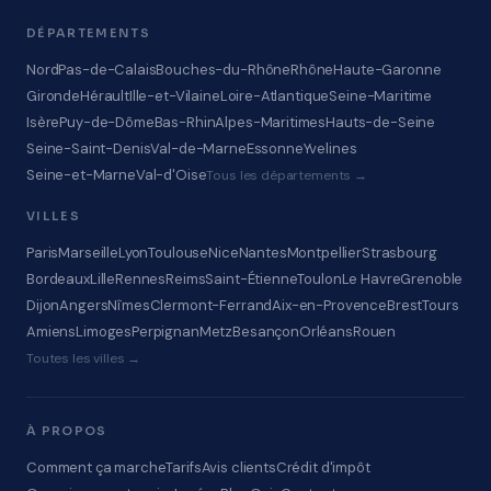
DÉPARTEMENTS
Nord
Pas-de-Calais
Bouches-du-Rhône
Rhône
Haute-Garonne
Gironde
Hérault
Ille-et-Vilaine
Loire-Atlantique
Seine-Maritime
Isère
Puy-de-Dôme
Bas-Rhin
Alpes-Maritimes
Hauts-de-Seine
Seine-Saint-Denis
Val-de-Marne
Essonne
Yvelines
Seine-et-Marne
Val-d'Oise
Tous les départements →
VILLES
Paris
Marseille
Lyon
Toulouse
Nice
Nantes
Montpellier
Strasbourg
Bordeaux
Lille
Rennes
Reims
Saint-Étienne
Toulon
Le Havre
Grenoble
Dijon
Angers
Nîmes
Clermont-Ferrand
Aix-en-Provence
Brest
Tours
Amiens
Limoges
Perpignan
Metz
Besançon
Orléans
Rouen
Toutes les villes →
À PROPOS
Comment ça marche
Tarifs
Avis clients
Crédit d'impôt