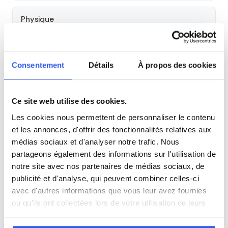
Physique
SVT
Consentement
Détails
À propos des cookies
Philosophie
Ce site web utilise des cookies.
Histoire
Les cookies nous permettent de personnaliser le contenu
et les annonces, d'offrir des fonctionnalités relatives aux
médias sociaux et d'analyser notre trafic. Nous
Économie
partageons également des informations sur l'utilisation de
notre site avec nos partenaires de médias sociaux, de
Espagnol
publicité et d'analyse, qui peuvent combiner celles-ci
avec d'autres informations que vous leur avez fournies
ou qu'ils ont collectées lors de votre utilisation de leurs
Allemand
services.