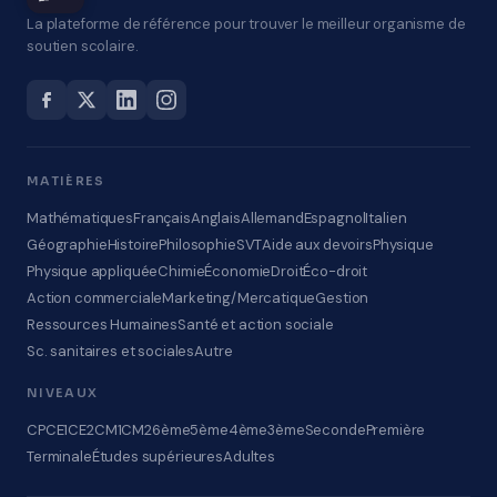
La plateforme de référence pour trouver le meilleur organisme de
soutien scolaire.
MATIÈRES
Mathématiques
Français
Anglais
Allemand
Espagnol
Italien
Géographie
Histoire
Philosophie
SVT
Aide aux devoirs
Physique
Physique appliquée
Chimie
Économie
Droit
Éco-droit
Action commerciale
Marketing/Mercatique
Gestion
Ressources Humaines
Santé et action sociale
Sc. sanitaires et sociales
Autre
NIVEAUX
CP
CE1
CE2
CM1
CM2
6ème
5ème
4ème
3ème
Seconde
Première
Terminale
Études supérieures
Adultes