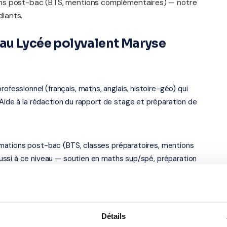
ns post-bac (BTS, mentions complémentaires) — notre
iants.
au Lycée polyvalent Maryse
ssionnel (français, maths, anglais, histoire-géo) qui
 Aide à la rédaction du rapport de stage et préparation de
mations post-bac (BTS, classes préparatoires, mentions
ussi à ce niveau — soutien en maths sup/spé, préparation
s — académie de Limoges
Détails
rue Louis Armstrong, à Limoges (87065). Notre organisme