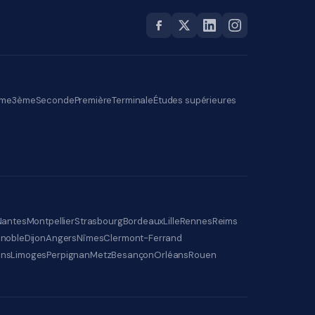
me
3ème
Seconde
Première
Terminale
Études supérieures
Nantes
Montpellier
Strasbourg
Bordeaux
Lille
Rennes
Reims
noble
Dijon
Angers
Nîmes
Clermont-Ferrand
ens
Limoges
Perpignan
Metz
Besançon
Orléans
Rouen