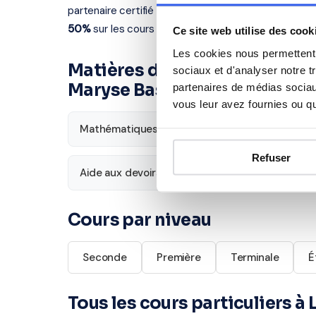
partenaire certifié intervient à Limoges et dans les 
50%
sur les cours à domicile.
Ce site web utilise des cook
Les cookies nous permettent d
Matières disponibles pour le
sociaux et d'analyser notre t
Maryse Bastié
partenaires de médias sociaux
vous leur avez fournies ou qu'
Mathématiques
Français
Refuser
Aide aux devoirs
Économie
Cours par niveau
Seconde
Première
Terminale
É
Tous les cours particuliers à