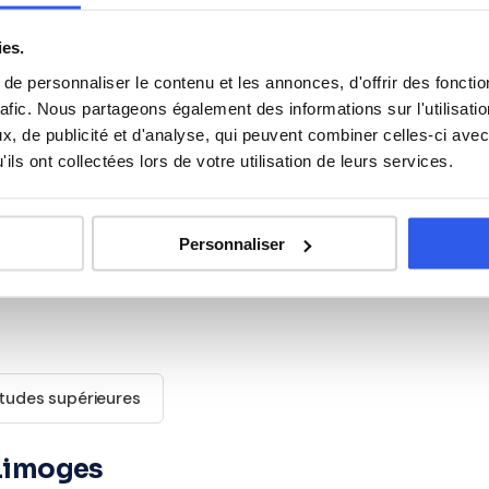
villes proches. Tous ouvrent droit au
crédit d'impôt de
ies.
e personnaliser le contenu et les annonces, d'offrir des fonctio
s élèves du Lycée polyvalent
rafic. Nous partageons également des informations sur l'utilisati
, de publicité et d'analyse, qui peuvent combiner celles-ci avec
ils ont collectées lors de votre utilisation de leurs services.
Anglais
Personnaliser
Histoire
tudes supérieures
 Limoges