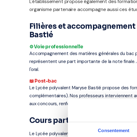
L'établissement propose également des formatio
organisme partenaire accompagne aussi ces étud
Filières et accompagnement 
Bastié
⚙️ Voie professionnelle
Accompagnement des matières générales du bac profe
représentent une part importante de la note finale.
l'oral.
📖 Post-bac
Le Lycée polyvalent Maryse Bastié propose des for
complémentaires). Nos professeurs interviennent a
aux concours, renforcement en langues.
Cours particuliers à Limoge
Consentement
Le Lycée polyvalent Maryse Bastié se situe au 29 