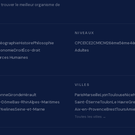
 trouver le meilleur organisme de
NIVEAUX
éographie
Histoire
Philosophie
CP
CE1
CE2
CM1
CM2
6ème
5ème
4è
conomie
Droit
Éco-droit
Adultes
rces Humaines
VILLES
onne
Gironde
Hérault
Paris
Marseille
Lyon
Toulouse
Nice
e-Dôme
Bas-Rhin
Alpes-Maritimes
Saint-Étienne
Toulon
Le Havre
Gre
e
Yvelines
Seine-et-Marne
Aix-en-Provence
Brest
Tours
Ami
Toutes les villes →