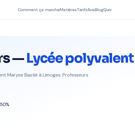
Comment ça marche
Matières
Tarifs
Avis
Blog
Quiz
rs —
Lycée polyvalent
lent Maryse Bastié à Limoges. Professeurs
t 50%