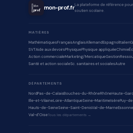
La plateforme de référence pour
Mon
mon-prof.fr
prof
soutien scolaire.
MATIÈRES
Mathématiques
Français
Anglais
Allemand
Espagnol
Italien
G
SVT
Aide aux devoirs
Physique
Physique appliquée
Chimie
É
Action commerciale
Marketing/Mercatique
Gestion
Ressou
Santé et action sociale
Sc. sanitaires et sociales
Autre
DÉPARTEMENTS
Nord
Pas-de-Calais
Bouches-du-Rhône
Rhône
Haute-Gar
Ille-et-Vilaine
Loire-Atlantique
Seine-Maritime
Isère
Puy-d
Hauts-de-Seine
Seine-Saint-Denis
Val-de-Marne
Essonn
Val-d'Oise
Tous les départements →