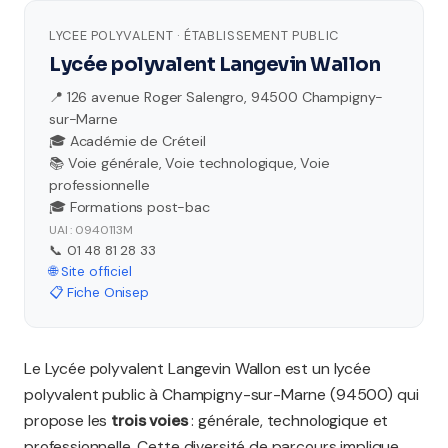
LYCEE POLYVALENT · ÉTABLISSEMENT PUBLIC
Lycée polyvalent Langevin Wallon
📍 126 avenue Roger Salengro, 94500 Champigny-
sur-Marne
🎓 Académie de Créteil
📚 Voie générale, Voie technologique, Voie
professionnelle
🎓 Formations post-bac
UAI : 0940113M
📞 01 48 81 28 33
🌐 Site officiel
📋 Fiche Onisep
Le Lycée polyvalent Langevin Wallon est un lycée
polyvalent public à Champigny-sur-Marne (94500) qui
propose les
trois voies
: générale, technologique et
professionnelle. Cette diversité de parcours implique