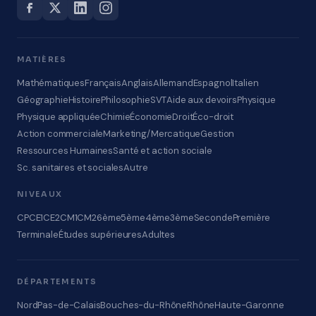
MATIÈRES
Mathématiques
Français
Anglais
Allemand
Espagnol
Italien
Géographie
Histoire
Philosophie
SVT
Aide aux devoirs
Physique
Physique appliquée
Chimie
Économie
Droit
Éco-droit
Action commerciale
Marketing/Mercatique
Gestion
Ressources Humaines
Santé et action sociale
Sc. sanitaires et sociales
Autre
NIVEAUX
CP
CE1
CE2
CM1
CM2
6ème
5ème
4ème
3ème
Seconde
Première
Terminale
Études supérieures
Adultes
DÉPARTEMENTS
Nord
Pas-de-Calais
Bouches-du-Rhône
Rhône
Haute-Garonne