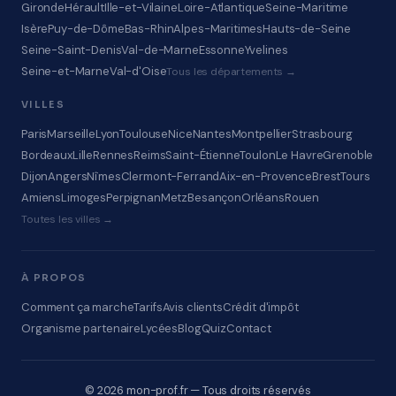
Gironde
Hérault
Ille-et-Vilaine
Loire-Atlantique
Seine-Maritime
Isère
Puy-de-Dôme
Bas-Rhin
Alpes-Maritimes
Hauts-de-Seine
Seine-Saint-Denis
Val-de-Marne
Essonne
Yvelines
Seine-et-Marne
Val-d'Oise
Tous les départements →
VILLES
Paris
Marseille
Lyon
Toulouse
Nice
Nantes
Montpellier
Strasbourg
Bordeaux
Lille
Rennes
Reims
Saint-Étienne
Toulon
Le Havre
Grenoble
Dijon
Angers
Nîmes
Clermont-Ferrand
Aix-en-Provence
Brest
Tours
Amiens
Limoges
Perpignan
Metz
Besançon
Orléans
Rouen
Toutes les villes →
À PROPOS
Comment ça marche
Tarifs
Avis clients
Crédit d'impôt
Organisme partenaire
Lycées
Blog
Quiz
Contact
© 2026 mon-prof.fr — Tous droits réservés