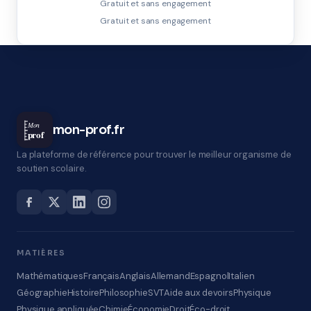
Gratuit et sans engagement
Gratuit et sans engagement
Mon
mon-prof.fr
prof
La plateforme de référence pour trouver le meilleur organisme de
soutien scolaire.
MATIÈRES
Mathématiques
Français
Anglais
Allemand
Espagnol
Italien
Géographie
Histoire
Philosophie
SVT
Aide aux devoirs
Physique
Physique appliquée
Chimie
Économie
Droit
Éco-droit