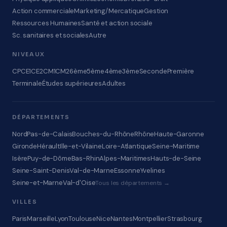
Action commerciale
Marketing/Mercatique
Gestion
Ressources Humaines
Santé et action sociale
Sc. sanitaires et sociales
Autre
NIVEAUX
CP
CE1
CE2
CM1
CM2
6ème
5ème
4ème
3ème
Seconde
Première
Terminale
Études supérieures
Adultes
DÉPARTEMENTS
Nord
Pas-de-Calais
Bouches-du-Rhône
Rhône
Haute-Garonne
Gironde
Hérault
Ille-et-Vilaine
Loire-Atlantique
Seine-Maritime
Isère
Puy-de-Dôme
Bas-Rhin
Alpes-Maritimes
Hauts-de-Seine
Seine-Saint-Denis
Val-de-Marne
Essonne
Yvelines
Seine-et-Marne
Val-d'Oise
Tous les départements →
VILLES
Paris
Marseille
Lyon
Toulouse
Nice
Nantes
Montpellier
Strasbourg