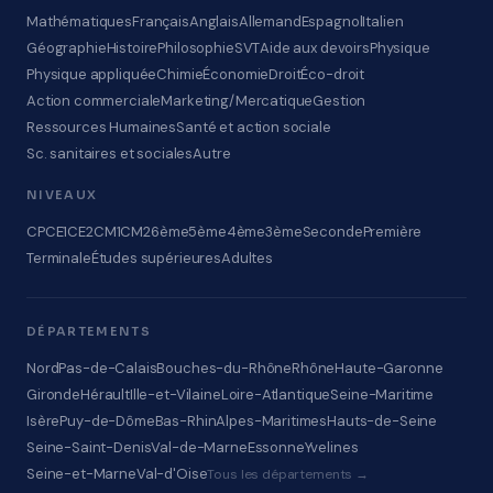
Mathématiques
Français
Anglais
Allemand
Espagnol
Italien
Géographie
Histoire
Philosophie
SVT
Aide aux devoirs
Physique
Physique appliquée
Chimie
Économie
Droit
Éco-droit
Action commerciale
Marketing/Mercatique
Gestion
Ressources Humaines
Santé et action sociale
Sc. sanitaires et sociales
Autre
NIVEAUX
CP
CE1
CE2
CM1
CM2
6ème
5ème
4ème
3ème
Seconde
Première
Terminale
Études supérieures
Adultes
DÉPARTEMENTS
Nord
Pas-de-Calais
Bouches-du-Rhône
Rhône
Haute-Garonne
Gironde
Hérault
Ille-et-Vilaine
Loire-Atlantique
Seine-Maritime
Isère
Puy-de-Dôme
Bas-Rhin
Alpes-Maritimes
Hauts-de-Seine
Seine-Saint-Denis
Val-de-Marne
Essonne
Yvelines
Seine-et-Marne
Val-d'Oise
Tous les départements →