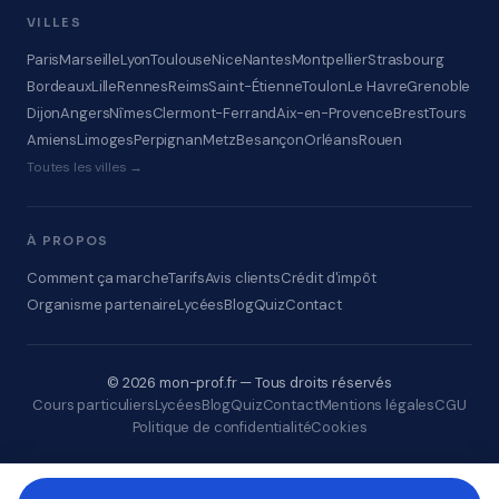
VILLES
Paris
Marseille
Lyon
Toulouse
Nice
Nantes
Montpellier
Strasbourg
Bordeaux
Lille
Rennes
Reims
Saint-Étienne
Toulon
Le Havre
Grenoble
Dijon
Angers
Nîmes
Clermont-Ferrand
Aix-en-Provence
Brest
Tours
Amiens
Limoges
Perpignan
Metz
Besançon
Orléans
Rouen
Toutes les villes →
À PROPOS
Comment ça marche
Tarifs
Avis clients
Crédit d'impôt
Organisme partenaire
Lycées
Blog
Quiz
Contact
© 2026 mon-prof.fr — Tous droits réservés
Cours particuliers
Lycées
Blog
Quiz
Contact
Mentions légales
CGU
Politique de confidentialité
Cookies