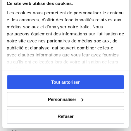
Ce site web utilise des cookies.
Espagnol
Les cookies nous permettent de personnaliser le contenu
et les annonces, d'offrir des fonctionnalités relatives aux
Allemand
médias sociaux et d'analyser notre trafic. Nous
partageons également des informations sur l'utilisation de
notre site avec nos partenaires de médias sociaux, de
Cours par niveau
publicité et d'analyse, qui peuvent combiner celles-ci
avec d'autres informations que vous leur avez fournies
Seconde
Première
Terminale
ou qu'ils ont collectées lors de votre utilisation de leurs
services.
Tous les cours particuliers à Lille
Tout autoriser
Découvrez l'ensemble de notre offre à Lille :
Voir tous les
cours à Lille →
Personnaliser
Autres lycées à proximité
Refuser
Campus Ozanam