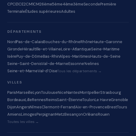
CP
CE1
CE2
CM1
CM2
6ème
5ème
4ème
3ème
Seconde
Première
Terminale
Études supérieures
Adultes
DÉPARTEMENTS
Nord
Pas-de-Calais
Bouches-du-Rhône
Rhône
Haute-Garonne
Gironde
Hérault
Ille-et-Vilaine
Loire-Atlantique
Seine-Maritime
Isère
Puy-de-Dôme
Bas-Rhin
Alpes-Maritimes
Hauts-de-Seine
Seine-Saint-Denis
Val-de-Marne
Essonne
Yvelines
Seine-et-Marne
Val-d'Oise
Tous les départements →
VILLES
Paris
Marseille
Lyon
Toulouse
Nice
Nantes
Montpellier
Strasbourg
Bordeaux
Lille
Rennes
Reims
Saint-Étienne
Toulon
Le Havre
Grenoble
Dijon
Angers
Nîmes
Clermont-Ferrand
Aix-en-Provence
Brest
Tours
Amiens
Limoges
Perpignan
Metz
Besançon
Orléans
Rouen
Toutes les villes →