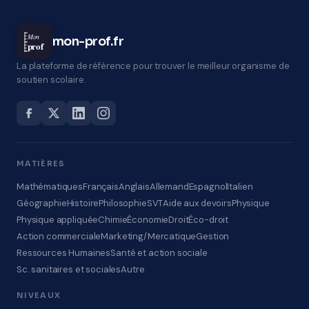
Mon
mon-prof.fr
prof
La plateforme de référence pour trouver le meilleur organisme de
soutien scolaire.
MATIÈRES
Mathématiques
Français
Anglais
Allemand
Espagnol
Italien
Géographie
Histoire
Philosophie
SVT
Aide aux devoirs
Physique
Physique appliquée
Chimie
Économie
Droit
Éco-droit
Action commerciale
Marketing/Mercatique
Gestion
Ressources Humaines
Santé et action sociale
Sc. sanitaires et sociales
Autre
NIVEAUX