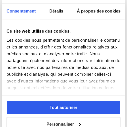
Histoire
Consentement
Détails
À propos des cookies
Économie
Ce site web utilise des cookies.
Les cookies nous permettent de personnaliser le contenu
Espagnol
et les annonces, d'offrir des fonctionnalités relatives aux
médias sociaux et d'analyser notre trafic. Nous
Allemand
partageons également des informations sur l'utilisation de
notre site avec nos partenaires de médias sociaux, de
publicité et d'analyse, qui peuvent combiner celles-ci
Cours par niveau
avec d'autres informations que vous leur avez fournies
ou qu'ils ont collectées lors de votre utilisation de leurs
Seconde
Première
Terminale
services.
Études supérieures
Tout autoriser
Tous les cours particuliers à Nancy
Personnaliser