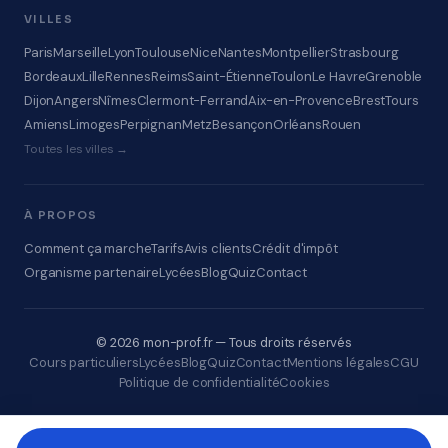
VILLES
Paris
Marseille
Lyon
Toulouse
Nice
Nantes
Montpellier
Strasbourg
Bordeaux
Lille
Rennes
Reims
Saint-Étienne
Toulon
Le Havre
Grenoble
Dijon
Angers
Nîmes
Clermont-Ferrand
Aix-en-Provence
Brest
Tours
Amiens
Limoges
Perpignan
Metz
Besançon
Orléans
Rouen
Toutes les villes →
À PROPOS
Comment ça marche
Tarifs
Avis clients
Crédit d'impôt
Organisme partenaire
Lycées
Blog
Quiz
Contact
© 2026 mon-prof.fr — Tous droits réservés
Cours particuliers
Lycées
Blog
Quiz
Contact
Mentions légales
CGU
Politique de confidentialité
Cookies