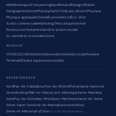
Mathématiques
Français
Anglais
Allemand
Espagnol
Italien
Géographie
Histoire
Philosophie
SVT
Aide aux devoirs
Physique
Physique appliquée
Chimie
Économie
Droit
Éco-droit
Action commerciale
Marketing/Mercatique
Gestion
Ressources Humaines
Santé et action sociale
Sc. sanitaires et sociales
Autre
NIVEAUX
CP
CE1
CE2
CM1
CM2
6ème
5ème
4ème
3ème
Seconde
Première
Terminale
Études supérieures
Adultes
DÉPARTEMENTS
Nord
Pas-de-Calais
Bouches-du-Rhône
Rhône
Haute-Garonne
Gironde
Hérault
Ille-et-Vilaine
Loire-Atlantique
Seine-Maritime
Isère
Puy-de-Dôme
Bas-Rhin
Alpes-Maritimes
Hauts-de-Seine
Seine-Saint-Denis
Val-de-Marne
Essonne
Yvelines
Seine-et-Marne
Val-d'Oise
Tous les départements →