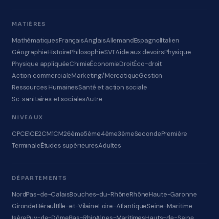
MATIÈRES
Mathématiques
Français
Anglais
Allemand
Espagnol
Italien
Géographie
Histoire
Philosophie
SVT
Aide aux devoirs
Physique
Physique appliquée
Chimie
Économie
Droit
Éco-droit
Action commerciale
Marketing/Mercatique
Gestion
Ressources Humaines
Santé et action sociale
Sc. sanitaires et sociales
Autre
NIVEAUX
CP
CE1
CE2
CM1
CM2
6ème
5ème
4ème
3ème
Seconde
Première
Terminale
Études supérieures
Adultes
DÉPARTEMENTS
Nord
Pas-de-Calais
Bouches-du-Rhône
Rhône
Haute-Garonne
Gironde
Hérault
Ille-et-Vilaine
Loire-Atlantique
Seine-Maritime
Isère
Puy-de-Dôme
Bas-Rhin
Alpes-Maritimes
Hauts-de-Seine