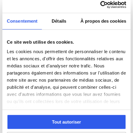
Philosophie
Consentement
Détails
À propos des cookies
Histoire
Ce site web utilise des cookies.
Économie
Les cookies nous permettent de personnaliser le contenu
et les annonces, d'offrir des fonctionnalités relatives aux
Espagnol
médias sociaux et d'analyser notre trafic. Nous
partageons également des informations sur l'utilisation de
notre site avec nos partenaires de médias sociaux, de
Allemand
publicité et d'analyse, qui peuvent combiner celles-ci
avec d'autres informations que vous leur avez fournies
Cours par niveau
ou qu'ils ont collectées lors de votre utilisation de leurs
services.
Seconde
Première
Terminale
Tout autoriser
Études supérieures