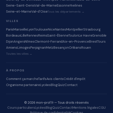
Seine-Saint-Denis
Val-de-Marne
Essonne
Yvelines
Seine-et-Marne
Val-d'Oise
Tous les départements →
VILLES
Paris
Marseille
Lyon
Toulouse
Nice
Nantes
Montpellier
Strasbourg
Bordeaux
Lille
Rennes
Reims
Saint-Étienne
Toulon
Le Havre
Grenoble
Dijon
Angers
Nîmes
Clermont-Ferrand
Aix-en-Provence
Brest
Tours
Amiens
Limoges
Perpignan
Metz
Besançon
Orléans
Rouen
Toutes les villes →
À PROPOS
Comment ça marche
Tarifs
Avis clients
Crédit d'impôt
Organisme partenaire
Lycées
Blog
Quiz
Contact
© 2026 mon-prof.fr — Tous droits réservés
Cours particuliers
Lycées
Blog
Quiz
Contact
Mentions légales
CGU
Politique de confidentialité
Cookies