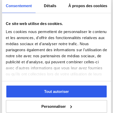
Philosophie
Consentement
Détails
À propos des cookies
Histoire
Ce site web utilise des cookies.
Les cookies nous permettent de personnaliser le contenu
Économie
et les annonces, d'offrir des fonctionnalités relatives aux
médias sociaux et d'analyser notre trafic. Nous
partageons également des informations sur l'utilisation de
Espagnol
notre site avec nos partenaires de médias sociaux, de
publicité et d'analyse, qui peuvent combiner celles-ci
Allemand
avec d'autres informations que vous leur avez fournies
ou qu'ils ont collectées lors de votre utilisation de leurs
services.
Cours par niveau
Tout autoriser
Seconde
Première
Terminale
Personnaliser
Études supérieures