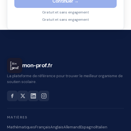
Continuer →
Gratuit et sans engagement
Gratuit et sans engagement
Mon
mon-prof.fr
prof
La plateforme de référence pour trouver le meilleur organisme de
soutien scolaire.
MATIÈRES
Mathématiques
Français
Anglais
Allemand
Espagnol
Italien