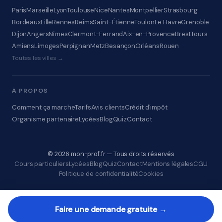
Paris
Marseille
Lyon
Toulouse
Nice
Nantes
Montpellier
Strasbourg
Bordeaux
Lille
Rennes
Reims
Saint-Étienne
Toulon
Le Havre
Grenoble
Dijon
Angers
Nîmes
Clermont-Ferrand
Aix-en-Provence
Brest
Tours
Amiens
Limoges
Perpignan
Metz
Besançon
Orléans
Rouen
Toutes les villes →
À PROPOS
Comment ça marche
Tarifs
Avis clients
Crédit d'impôt
Organisme partenaire
Lycées
Blog
Quiz
Contact
© 2026 mon-prof.fr — Tous droits réservés
Cours particuliers
Lycées
Blog
Quiz
Contact
Mentions légales
CGU
Politique de confidentialité
Cookies
Faire une demande gratuite →