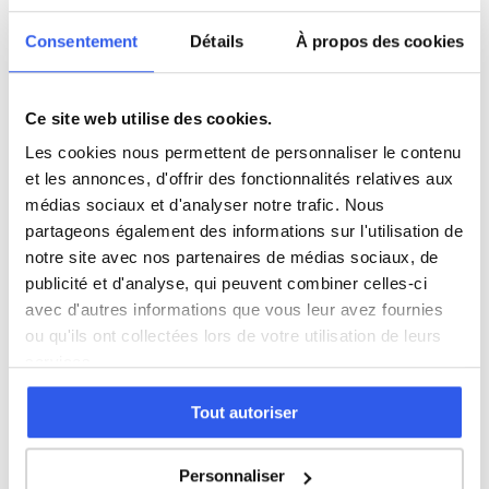
SVT
Consentement
Détails
À propos des cookies
Philosophie
Ce site web utilise des cookies.
Les cookies nous permettent de personnaliser le contenu
Histoire
et les annonces, d'offrir des fonctionnalités relatives aux
médias sociaux et d'analyser notre trafic. Nous
partageons également des informations sur l'utilisation de
Économie
notre site avec nos partenaires de médias sociaux, de
publicité et d'analyse, qui peuvent combiner celles-ci
Espagnol
avec d'autres informations que vous leur avez fournies
ou qu'ils ont collectées lors de votre utilisation de leurs
services.
Allemand
Tout autoriser
Cours par niveau
Personnaliser