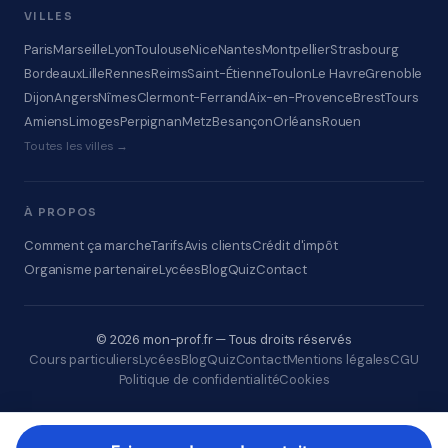
VILLES
Paris
Marseille
Lyon
Toulouse
Nice
Nantes
Montpellier
Strasbourg
Bordeaux
Lille
Rennes
Reims
Saint-Étienne
Toulon
Le Havre
Grenoble
Dijon
Angers
Nîmes
Clermont-Ferrand
Aix-en-Provence
Brest
Tours
Amiens
Limoges
Perpignan
Metz
Besançon
Orléans
Rouen
Toutes les villes →
À PROPOS
Comment ça marche
Tarifs
Avis clients
Crédit d'impôt
Organisme partenaire
Lycées
Blog
Quiz
Contact
© 2026 mon-prof.fr — Tous droits réservés
Cours particuliers
Lycées
Blog
Quiz
Contact
Mentions légales
CGU
Politique de confidentialité
Cookies