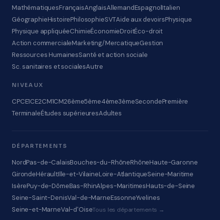
Mathématiques
Français
Anglais
Allemand
Espagnol
Italien
Géographie
Histoire
Philosophie
SVT
Aide aux devoirs
Physique
Physique appliquée
Chimie
Économie
Droit
Éco-droit
Action commerciale
Marketing/Mercatique
Gestion
Ressources Humaines
Santé et action sociale
Sc. sanitaires et sociales
Autre
NIVEAUX
CP
CE1
CE2
CM1
CM2
6ème
5ème
4ème
3ème
Seconde
Première
Terminale
Études supérieures
Adultes
DÉPARTEMENTS
Nord
Pas-de-Calais
Bouches-du-Rhône
Rhône
Haute-Garonne
Gironde
Hérault
Ille-et-Vilaine
Loire-Atlantique
Seine-Maritime
Isère
Puy-de-Dôme
Bas-Rhin
Alpes-Maritimes
Hauts-de-Seine
Seine-Saint-Denis
Val-de-Marne
Essonne
Yvelines
Seine-et-Marne
Val-d'Oise
Tous les départements →