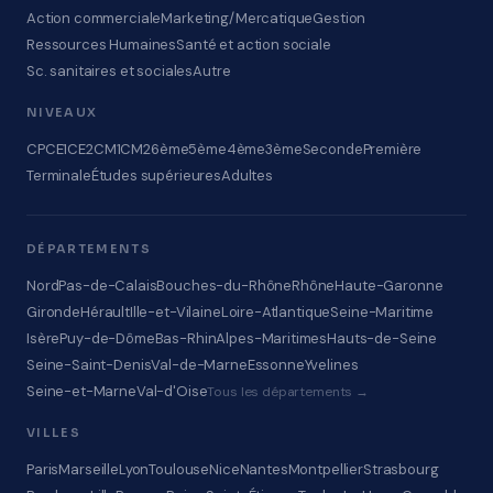
Action commerciale
Marketing/Mercatique
Gestion
Ressources Humaines
Santé et action sociale
Sc. sanitaires et sociales
Autre
NIVEAUX
CP
CE1
CE2
CM1
CM2
6ème
5ème
4ème
3ème
Seconde
Première
Terminale
Études supérieures
Adultes
DÉPARTEMENTS
Nord
Pas-de-Calais
Bouches-du-Rhône
Rhône
Haute-Garonne
Gironde
Hérault
Ille-et-Vilaine
Loire-Atlantique
Seine-Maritime
Isère
Puy-de-Dôme
Bas-Rhin
Alpes-Maritimes
Hauts-de-Seine
Seine-Saint-Denis
Val-de-Marne
Essonne
Yvelines
Seine-et-Marne
Val-d'Oise
Tous les départements →
VILLES
Paris
Marseille
Lyon
Toulouse
Nice
Nantes
Montpellier
Strasbourg