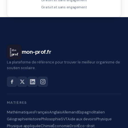
Gratuit et sans engagement
Gratuit et sans engagement
Mon
mon-prof.fr
prof
La plateforme de référence pour trouver le meilleur organisme de
soutien scolaire.
MATIÈRES
Mathématiques
Français
Anglais
Allemand
Espagnol
Italien
Géographie
Histoire
Philosophie
SVT
Aide aux devoirs
Physique
Physique appliquée
Chimie
Économie
Droit
Éco-droit