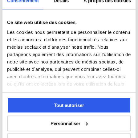
Consentement
Détails
À propos des cookies
Économie
Espagnol
Ce site web utilise des cookies.
Les cookies nous permettent de personnaliser le contenu
et les annonces, d'offrir des fonctionnalités relatives aux
Allemand
médias sociaux et d'analyser notre trafic. Nous
partageons également des informations sur l'utilisation de
Cours par niveau
notre site avec nos partenaires de médias sociaux, de
publicité et d'analyse, qui peuvent combiner celles-ci
Seconde
Première
Terminale
avec d'autres informations que vous leur avez fournies
ou qu'ils ont collectées lors de votre utilisation de leurs
Études supérieures
services.
Tout autoriser
Tous les cours particuliers à Neuilly-
sur-Seine
Personnaliser
Découvrez l'ensemble de notre offre à Neuilly-sur-Seine :
Voir tous les cours à Neuilly-sur-Seine →