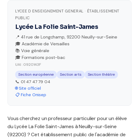
LYCEE D ENSEIGNEMENT GENERAL · ÉTABLISSEMENT
PUBLIC
Lycée La Folie Saint-James
📍 41 rue de Longchamp, 92200 Neuilly-sur-Seine
🎓 Académie de Versailles
📚 Voie générale
🎓 Formations post-bac
UAI : 0920143F
Section européenne
Section arts
Section théâtre
📞 01 47 47 79 04
🌐 Site officiel
📋 Fiche Onisep
Vous cherchez un professeur particulier pour un élève
du Lycée La Folie Saint-James à Neuilly-sur-Seine
(92200) ? Cet établissement public de l'académie de