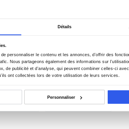
 — académie de Rennes
Vitré, à Rennes (35703). Notre organisme partenaire
Détails
es. Tous ouvrent droit au
crédit d'impôt de 50%
sur les
ies.
 élèves du Lycée Joliot Curie
e personnaliser le contenu et les annonces, d'offrir des fonctio
rafic. Nous partageons également des informations sur l'utilisati
, de publicité et d'analyse, qui peuvent combiner celles-ci avec
Anglais
ils ont collectées lors de votre utilisation de leurs services.
Philosophie
Personnaliser
Espagnol