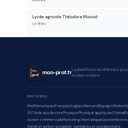
Rennes
Lycée agricole Théodore Monod
Le Rheu
La plateforme de référence pour
Mon
mon-prof.fr
prof
soutien scolaire.
MATIÈRES
Mathématiques
Français
Anglais
Allemand
Espagnol
Italien
G
SVT
Aide aux devoirs
Physique
Physique appliquée
Chimie
É
Action commerciale
Marketing/Mercatique
Gestion
Ressou
Santé et action sociale
Sc. sanitaires et sociales
Autre