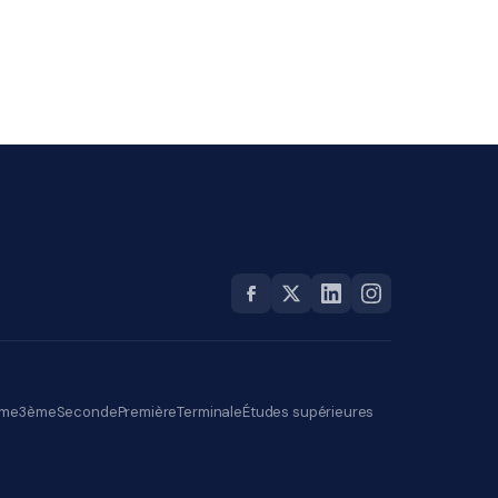
me
3ème
Seconde
Première
Terminale
Études supérieures