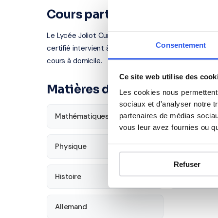
Cours particuliers à Rennes
Le Lycée Joliot Curie se situe au 144 boulevard de 
Consentement
certifié intervient à Rennes et dans les villes proch
cours à domicile.
Ce site web utilise des cook
Matières disponibles pour les
Les cookies nous permettent d
sociaux et d'analyser notre t
partenaires de médias sociaux
Mathématiques
Français
vous leur avez fournies ou qu'
Physique
SVT
Refuser
Histoire
Économie
Allemand