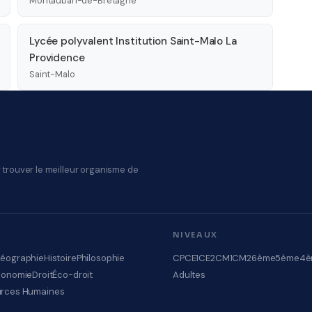
Montauban-de-Bretagne
Lycée polyvalent Institution Saint-Malo La
Providence
Saint-Malo
 trouver le meilleur organisme de
NIVEAUX
éographie
Histoire
Philosophie
CP
CE1
CE2
CM1
CM2
6ème
5ème
4è
conomie
Droit
Éco-droit
Adultes
rces Humaines