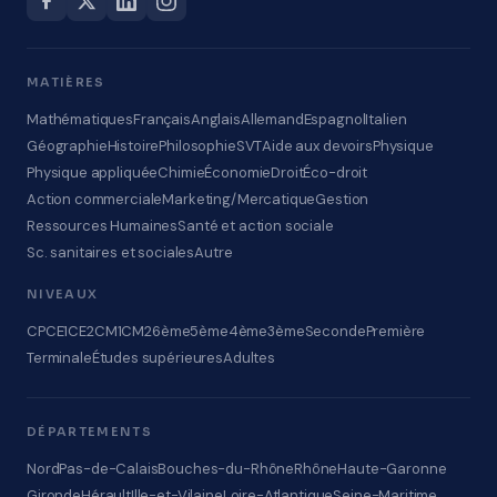
MATIÈRES
Mathématiques
Français
Anglais
Allemand
Espagnol
Italien
Géographie
Histoire
Philosophie
SVT
Aide aux devoirs
Physique
Physique appliquée
Chimie
Économie
Droit
Éco-droit
Action commerciale
Marketing/Mercatique
Gestion
Ressources Humaines
Santé et action sociale
Sc. sanitaires et sociales
Autre
NIVEAUX
CP
CE1
CE2
CM1
CM2
6ème
5ème
4ème
3ème
Seconde
Première
Terminale
Études supérieures
Adultes
DÉPARTEMENTS
Nord
Pas-de-Calais
Bouches-du-Rhône
Rhône
Haute-Garonne
Gironde
Hérault
Ille-et-Vilaine
Loire-Atlantique
Seine-Maritime