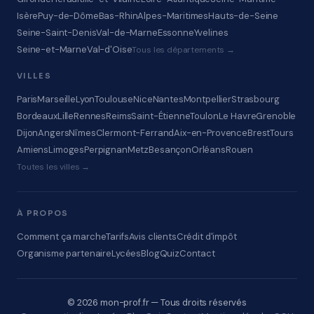
Isère
Puy-de-Dôme
Bas-Rhin
Alpes-Maritimes
Hauts-de-Seine
Seine-Saint-Denis
Val-de-Marne
Essonne
Yvelines
Seine-et-Marne
Val-d'Oise
Tous les départements →
VILLES
Paris
Marseille
Lyon
Toulouse
Nice
Nantes
Montpellier
Strasbourg
Bordeaux
Lille
Rennes
Reims
Saint-Étienne
Toulon
Le Havre
Grenoble
Dijon
Angers
Nîmes
Clermont-Ferrand
Aix-en-Provence
Brest
Tours
Amiens
Limoges
Perpignan
Metz
Besançon
Orléans
Rouen
Toutes les villes →
À PROPOS
Comment ça marche
Tarifs
Avis clients
Crédit d'impôt
Organisme partenaire
Lycées
Blog
Quiz
Contact
© 2026 mon-prof.fr — Tous droits réservés