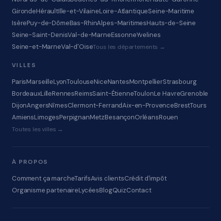
Gironde
Hérault
Ille-et-Vilaine
Loire-Atlantique
Seine-Maritime
Isère
Puy-de-Dôme
Bas-Rhin
Alpes-Maritimes
Hauts-de-Seine
Seine-Saint-Denis
Val-de-Marne
Essonne
Yvelines
Seine-et-Marne
Val-d'Oise
Tous les départements →
VILLES
Paris
Marseille
Lyon
Toulouse
Nice
Nantes
Montpellier
Strasbourg
Bordeaux
Lille
Rennes
Reims
Saint-Étienne
Toulon
Le Havre
Grenoble
Dijon
Angers
Nîmes
Clermont-Ferrand
Aix-en-Provence
Brest
Tours
Amiens
Limoges
Perpignan
Metz
Besançon
Orléans
Rouen
Toutes les villes →
À PROPOS
Comment ça marche
Tarifs
Avis clients
Crédit d'impôt
Organisme partenaire
Lycées
Blog
Quiz
Contact