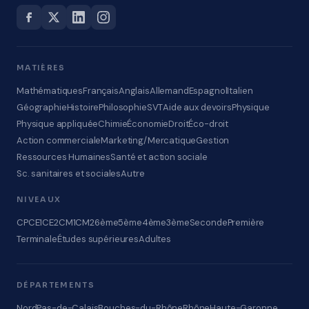
MATIÈRES
Mathématiques
Français
Anglais
Allemand
Espagnol
Italien
Géographie
Histoire
Philosophie
SVT
Aide aux devoirs
Physique
Physique appliquée
Chimie
Économie
Droit
Éco-droit
Action commerciale
Marketing/Mercatique
Gestion
Ressources Humaines
Santé et action sociale
Sc. sanitaires et sociales
Autre
NIVEAUX
CP
CE1
CE2
CM1
CM2
6ème
5ème
4ème
3ème
Seconde
Première
Terminale
Études supérieures
Adultes
DÉPARTEMENTS
Nord
Pas-de-Calais
Bouches-du-Rhône
Rhône
Haute-Garonne