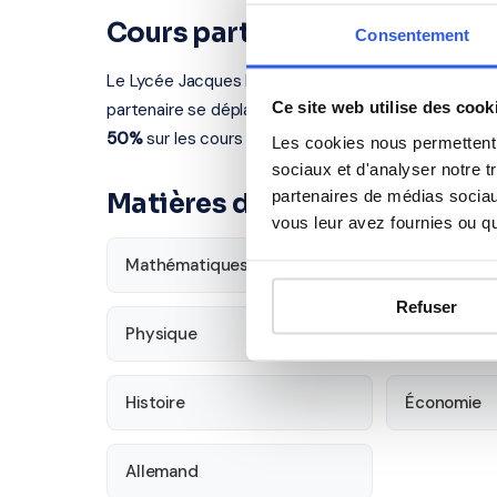
Cours particuliers à Epinay-
Consentement
Le Lycée Jacques Feyder se situe au 10 rue Henri W
Ce site web utilise des cook
partenaire se déplace chez vous à Epinay-sur-Seine
50%
sur les cours à domicile.
Les cookies nous permettent d
sociaux et d'analyser notre t
partenaires de médias sociaux
Matières disponibles pour le
vous leur avez fournies ou qu'
Mathématiques
Français
Refuser
Physique
SVT
Histoire
Économie
Allemand