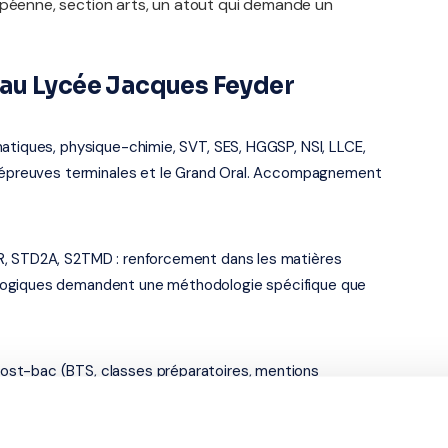
opéenne, section arts, un atout qui demande un
au Lycée Jacques Feyder
atiques, physique-chimie, SVT, SES, HGGSP, NSI, LLCE,
es épreuves terminales et le Grand Oral. Accompagnement
R, STD2A, S2TMD : renforcement dans les matières
logiques demandent une méthodologie spécifique que
ost-bac (BTS, classes préparatoires, mentions
ussi à ce niveau — soutien en maths sup/spé, préparation