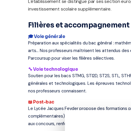
L'établissement se distingue par ses section eur
investissement scolaire supplémentaire.
Filières et accompagnement 
🎓 Voie générale
Préparation aux spécialités du bac général : mathém
arts... Nos professeurs maîtrisent les attendus d
Parcoursup pour viser les filières sélectives.
🔧 Voie technologique
Soutien pour les bacs STMG, STI2D, ST2S, STL, STH
générales et technologiques. Les épreuves techno
nos professeurs connaissent.
📖 Post-bac
Le Lycée Jacques Feyder propose des formations p
complémentaires). Nos professeurs interviennent a
aux concours, renforcement en langues.