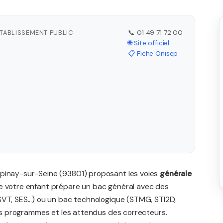
ÉTABLISSEMENT PUBLIC
📞 01 49 71 72 00
🌐 Site officiel
📋 Fiche Onisep
Epinay-sur-Seine (93801) proposant les voies
générale
ue votre enfant prépare un bac général avec des
SVT, SES...) ou un bac technologique (STMG, STI2D,
 les programmes et les attendus des correcteurs.