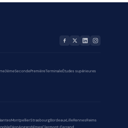
me
3ème
Seconde
Première
Terminale
Études supérieures
Nantes
Montpellier
Strasbourg
Bordeaux
Lille
Rennes
Reims
noble
Dijon
Angers
Nîmes
Clermont-Ferrand