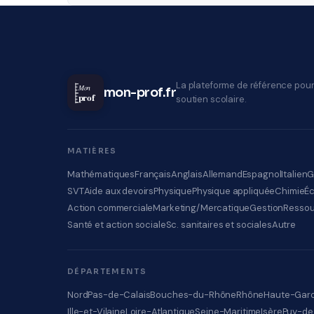
La plateforme de référence pour
Mon
mon-prof.fr
prof
soutien scolaire.
MATIÈRES
Mathématiques
Français
Anglais
Allemand
Espagnol
Italien
G
SVT
Aide aux devoirs
Physique
Physique appliquée
Chimie
É
Action commerciale
Marketing/Mercatique
Gestion
Ressou
Santé et action sociale
Sc. sanitaires et sociales
Autre
DÉPARTEMENTS
Nord
Pas-de-Calais
Bouches-du-Rhône
Rhône
Haute-Gar
Ille-et-Vilaine
Loire-Atlantique
Seine-Maritime
Isère
Puy-d