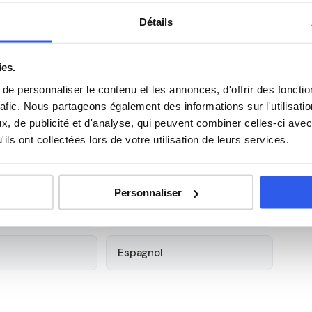
sur-Seine — académie de Créteil
Détails
allon, à Epinay-sur-Seine (93801). Notre organisme
ies.
 et alentours. Tous ouvrent droit au
crédit d'impôt de
e personnaliser le contenu et les annonces, d'offrir des fonctio
rafic. Nous partageons également des informations sur l'utilisati
, de publicité et d'analyse, qui peuvent combiner celles-ci avec
s élèves du Lycée Jacques Feyder
ils ont collectées lors de votre utilisation de leurs services.
Anglais
Personnaliser
Philosophie
Espagnol