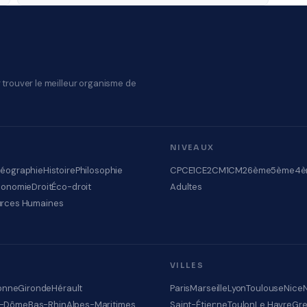
 trouver le meilleur organisme de
NIVEAUX
éographie
Histoire
Philosophie
CP
CE1
CE2
CM1
CM2
6ème
5ème
4è
conomie
Droit
Éco-droit
Adultes
rces Humaines
VILLES
onne
Gironde
Hérault
Paris
Marseille
Lyon
Toulouse
Nice
e-Dôme
Bas-Rhin
Alpes-Maritimes
Saint-Étienne
Toulon
Le Havre
Gre