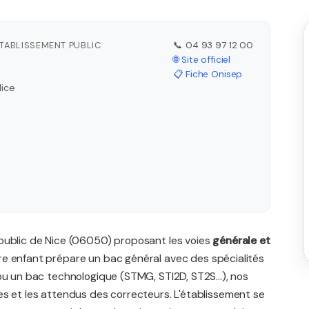
ÉTABLISSEMENT PUBLIC
📞 04 93 97 12 00
🌐 Site officiel
📋 Fiche Onisep
Nice
 public de Nice (06050) proposant les voies
générale et
tre enfant prépare un bac général avec des spécialités
ou un bac technologique (STMG, STI2D, ST2S...), nos
es et les attendus des correcteurs. L'établissement se