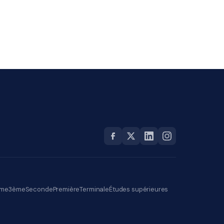
me
3ème
Seconde
Première
Terminale
Études supérieures