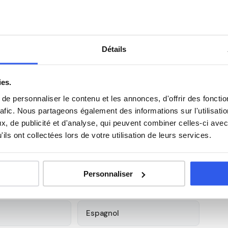
.
académie de Nice
Détails
avenue Honoré d'Estienne d'Orves, à Nice (06050). Notre
ans les villes proches. Tous ouvrent droit au
crédit
ies.
e personnaliser le contenu et les annonces, d'offrir des fonctio
s élèves du Lycée Honoré
rafic. Nous partageons également des informations sur l'utilisati
, de publicité et d'analyse, qui peuvent combiner celles-ci avec
ils ont collectées lors de votre utilisation de leurs services.
Anglais
Personnaliser
Philosophie
Espagnol