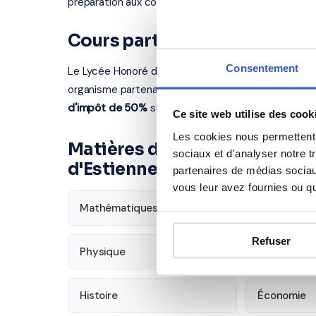
préparation aux concours, renforcement en langues
Cours particuliers à Nice — 
Consentement
Le Lycée Honoré d'Estienne d'Orves se situe au 13 
organisme partenaire certifié intervient à Nice et d
d'impôt de 50%
sur les cours à domicile.
Ce site web utilise des cook
Les cookies nous permettent d
Matières disponibles pour le
sociaux et d'analyser notre t
d'Estienne d'Orves
partenaires de médias sociaux
vous leur avez fournies ou qu'
Mathématiques
Français
Refuser
Physique
SVT
Histoire
Économie