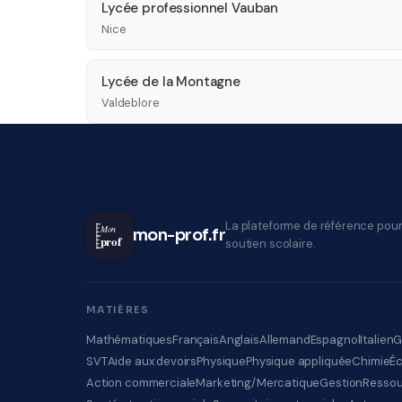
Lycée professionnel Vauban
Nice
Lycée de la Montagne
Valdeblore
La plateforme de référence pour
Mon
mon-prof.fr
prof
soutien scolaire.
MATIÈRES
Mathématiques
Français
Anglais
Allemand
Espagnol
Italien
G
SVT
Aide aux devoirs
Physique
Physique appliquée
Chimie
É
Action commerciale
Marketing/Mercatique
Gestion
Ressou