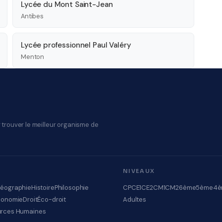
Lycée du Mont Saint-Jean
Antibes
Lycée professionnel Paul Valéry
Menton
 trouver le meilleur organisme de
NIVEAUX
éographie
Histoire
Philosophie
CP
CE1
CE2
CM1
CM2
6ème
5ème
4è
conomie
Droit
Éco-droit
Adultes
rces Humaines