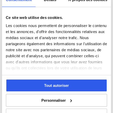
Philosophie
Ce site web utilise des cookies.
Histoire
Les cookies nous permettent de personnaliser le contenu
et les annonces, d'offrir des fonctionnalités relatives aux
Économie
médias sociaux et d'analyser notre trafic. Nous
partageons également des informations sur l'utilisation de
notre site avec nos partenaires de médias sociaux, de
Espagnol
publicité et d'analyse, qui peuvent combiner celles-ci
avec d'autres informations que vous leur avez fournies
Allemand
ou qu'ils ont collectées lors de votre utilisation de leurs
services.
Cours par niveau
Tout autoriser
Seconde
Première
Terminale
Personnaliser
Études supérieures