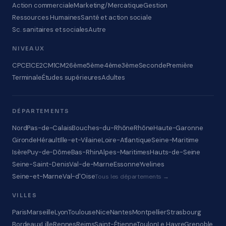
Action commerciale
Marketing/Mercatique
Gestion
Ressources Humaines
Santé et action sociale
Sc. sanitaires et sociales
Autre
NIVEAUX
CP
CE1
CE2
CM1
CM2
6ème
5ème
4ème
3ème
Seconde
Première
Terminale
Études supérieures
Adultes
DÉPARTEMENTS
Nord
Pas-de-Calais
Bouches-du-Rhône
Rhône
Haute-Garonne
Gironde
Hérault
Ille-et-Vilaine
Loire-Atlantique
Seine-Maritime
Isère
Puy-de-Dôme
Bas-Rhin
Alpes-Maritimes
Hauts-de-Seine
Seine-Saint-Denis
Val-de-Marne
Essonne
Yvelines
Seine-et-Marne
Val-d'Oise
Tous les départements →
VILLES
Paris
Marseille
Lyon
Toulouse
Nice
Nantes
Montpellier
Strasbourg
Bordeaux
Lille
Rennes
Reims
Saint-Étienne
Toulon
Le Havre
Grenoble