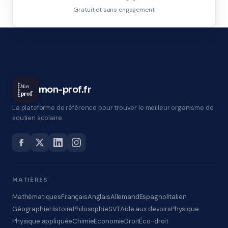
Gratuit et sans engagement
Mon
mon-prof.fr
prof
La plateforme de référence pour trouver le meilleur organisme de
soutien scolaire.
MATIÈRES
Mathématiques
Français
Anglais
Allemand
Espagnol
Italien
Géographie
Histoire
Philosophie
SVT
Aide aux devoirs
Physique
Physique appliquée
Chimie
Économie
Droit
Éco-droit