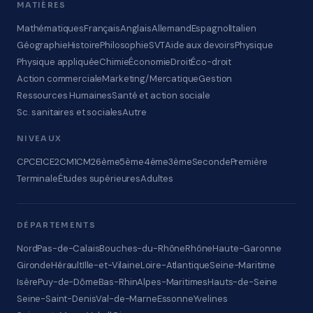
MATIÈRES
Mathématiques
Français
Anglais
Allemand
Espagnol
Italien
Géographie
Histoire
Philosophie
SVT
Aide aux devoirs
Physique
Physique appliquée
Chimie
Économie
Droit
Éco-droit
Action commerciale
Marketing/Mercatique
Gestion
Ressources Humaines
Santé et action sociale
Sc. sanitaires et sociales
Autre
NIVEAUX
CP
CE1
CE2
CM1
CM2
6ème
5ème
4ème
3ème
Seconde
Première
Terminale
Études supérieures
Adultes
DÉPARTEMENTS
Nord
Pas-de-Calais
Bouches-du-Rhône
Rhône
Haute-Garonne
Gironde
Hérault
Ille-et-Vilaine
Loire-Atlantique
Seine-Maritime
Isère
Puy-de-Dôme
Bas-Rhin
Alpes-Maritimes
Hauts-de-Seine
Seine-Saint-Denis
Val-de-Marne
Essonne
Yvelines