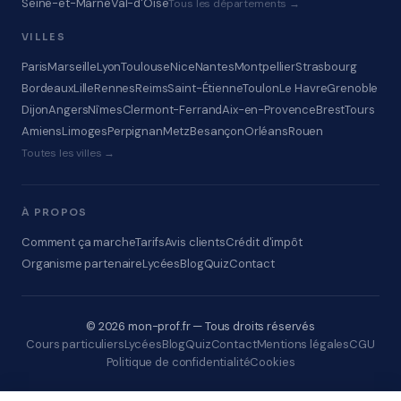
Seine-et-Marne
Val-d'Oise
Tous les départements →
VILLES
Paris
Marseille
Lyon
Toulouse
Nice
Nantes
Montpellier
Strasbourg
Bordeaux
Lille
Rennes
Reims
Saint-Étienne
Toulon
Le Havre
Grenoble
Dijon
Angers
Nîmes
Clermont-Ferrand
Aix-en-Provence
Brest
Tours
Amiens
Limoges
Perpignan
Metz
Besançon
Orléans
Rouen
Toutes les villes →
À PROPOS
Comment ça marche
Tarifs
Avis clients
Crédit d'impôt
Organisme partenaire
Lycées
Blog
Quiz
Contact
© 2026 mon-prof.fr — Tous droits réservés
Cours particuliers
Lycées
Blog
Quiz
Contact
Mentions légales
CGU
Politique de confidentialité
Cookies