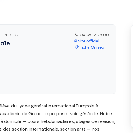
T PUBLIC
📞 04 38 12 25 00
🌐 Site officiel
pole
📋 Fiche Onisep
élève du Lycée général international Europole à
'académie de Grenoble propose : voie générale. Notre
 à domicile — cours hebdomadaires, stages de révision,
 des section internationale, section arts — nos