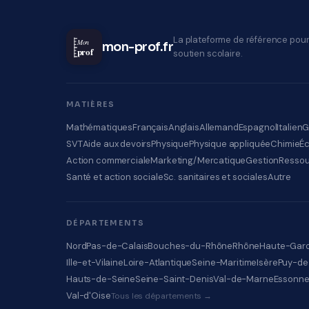
La plateforme de référence pour
Mon
mon-prof.fr
prof
soutien scolaire.
MATIÈRES
Mathématiques
Français
Anglais
Allemand
Espagnol
Italien
G
SVT
Aide aux devoirs
Physique
Physique appliquée
Chimie
É
Action commerciale
Marketing/Mercatique
Gestion
Ressou
Santé et action sociale
Sc. sanitaires et sociales
Autre
DÉPARTEMENTS
Nord
Pas-de-Calais
Bouches-du-Rhône
Rhône
Haute-Gar
Ille-et-Vilaine
Loire-Atlantique
Seine-Maritime
Isère
Puy-d
Hauts-de-Seine
Seine-Saint-Denis
Val-de-Marne
Essonn
Val-d'Oise
Tous les départements →