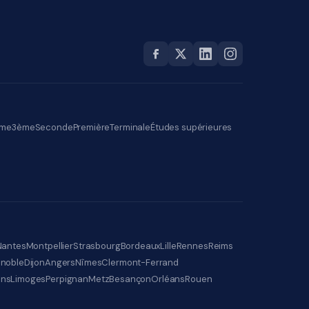
me
3ème
Seconde
Première
Terminale
Études supérieures
Nantes
Montpellier
Strasbourg
Bordeaux
Lille
Rennes
Reims
noble
Dijon
Angers
Nîmes
Clermont-Ferrand
ens
Limoges
Perpignan
Metz
Besançon
Orléans
Rouen