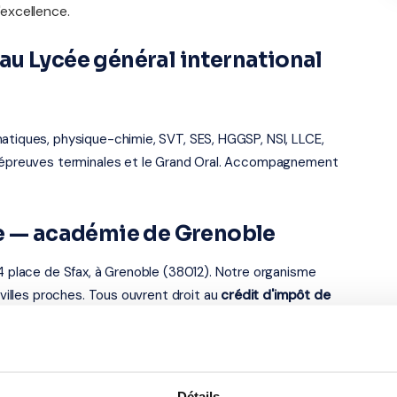
excellence.
u Lycée général international
atiques, physique-chimie, SVT, SES, HGGSP, NSI, LLCE,
es épreuves terminales et le Grand Oral. Accompagnement
le — académie de Grenoble
 4 place de Sfax, à Grenoble (38012). Notre organisme
 villes proches. Tous ouvrent droit au
crédit d'impôt de
s élèves du Lycée général
Détails