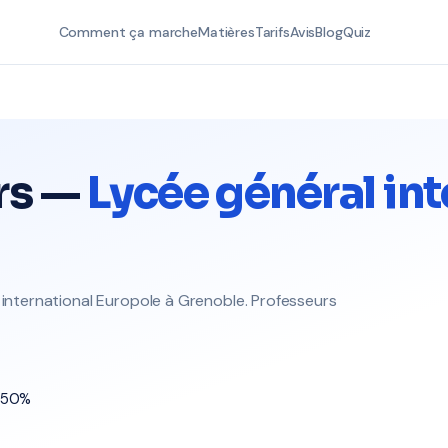
Comment ça marche
Matières
Tarifs
Avis
Blog
Quiz
rs —
Lycée général int
 international Europole à Grenoble. Professeurs
t 50%