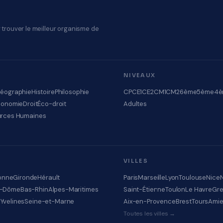
 trouver le meilleur organisme de
NIVEAUX
éographie
Histoire
Philosophie
CP
CE1
CE2
CM1
CM2
6ème
5ème
4è
conomie
Droit
Éco-droit
Adultes
rces Humaines
VILLES
onne
Gironde
Hérault
Paris
Marseille
Lyon
Toulouse
Nice
e-Dôme
Bas-Rhin
Alpes-Maritimes
Saint-Étienne
Toulon
Le Havre
Gre
e
Yvelines
Seine-et-Marne
Aix-en-Provence
Brest
Tours
Ami
Toutes les villes →