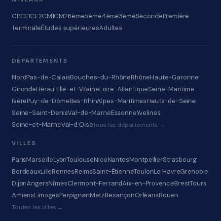
CP
CE1
CE2
CM1
CM2
6ème
5ème
4ème
3ème
Seconde
Première
Terminale
Études supérieures
Adultes
DÉPARTEMENTS
Nord
Pas-de-Calais
Bouches-du-Rhône
Rhône
Haute-Garonne
Gironde
Hérault
Ille-et-Vilaine
Loire-Atlantique
Seine-Maritime
Isère
Puy-de-Dôme
Bas-Rhin
Alpes-Maritimes
Hauts-de-Seine
Seine-Saint-Denis
Val-de-Marne
Essonne
Yvelines
Seine-et-Marne
Val-d'Oise
Tous les départements →
VILLES
Paris
Marseille
Lyon
Toulouse
Nice
Nantes
Montpellier
Strasbourg
Bordeaux
Lille
Rennes
Reims
Saint-Étienne
Toulon
Le Havre
Grenoble
Dijon
Angers
Nîmes
Clermont-Ferrand
Aix-en-Provence
Brest
Tours
Amiens
Limoges
Perpignan
Metz
Besançon
Orléans
Rouen
Toutes les villes →