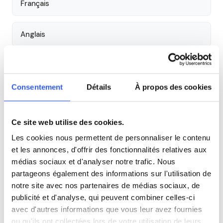
Français
Anglais
Physique
Consentement
Détails
À propos des cookies
SVT
Ce site web utilise des cookies.
Philosophie
Les cookies nous permettent de personnaliser le contenu
et les annonces, d'offrir des fonctionnalités relatives aux
Histoire
médias sociaux et d'analyser notre trafic. Nous
partageons également des informations sur l'utilisation de
notre site avec nos partenaires de médias sociaux, de
Économie
publicité et d'analyse, qui peuvent combiner celles-ci
avec d'autres informations que vous leur avez fournies
Espagnol
ou qu'ils ont collectées lors de votre utilisation de leurs