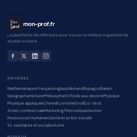
Mon
mon-prof.fr
prof
La plateforme de référence pour trouver le meilleur organisme de
soutien scolaire.
MATIÈRES
Mathématiques
Français
Anglais
Allemand
Espagnol
Italien
Géographie
Histoire
Philosophie
SVT
Aide aux devoirs
Physique
Physique appliquée
Chimie
Économie
Droit
Éco-droit
Action commerciale
Marketing/Mercatique
Gestion
Ressources Humaines
Santé et action sociale
Sc. sanitaires et sociales
Autre
NIVEAUX