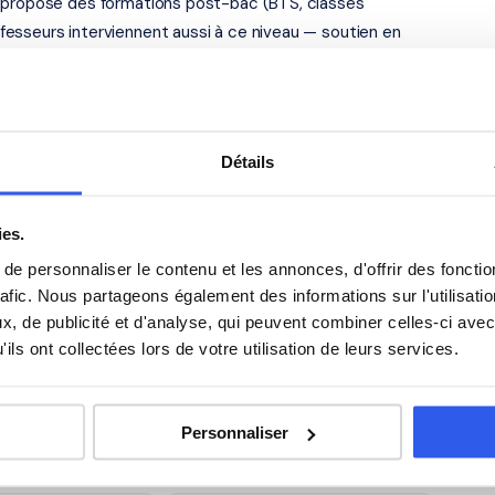
s propose des formations post-bac (BTS, classes
esseurs interviennent aussi à ce niveau — soutien en
ment en langues.
le — académie de Grenoble
Détails
e situe au 1 rue des Eaux Claires, à Grenoble (38100).
noble et dans les villes proches. Tous ouvrent droit au
ies.
e personnaliser le contenu et les annonces, d'offrir des fonctio
 élèves du Lycée général et
rafic. Nous partageons également des informations sur l'utilisati
es
, de publicité et d'analyse, qui peuvent combiner celles-ci avec
ils ont collectées lors de votre utilisation de leurs services.
Anglais
Personnaliser
Philosophie