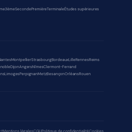
me
3ème
Seconde
Première
Terminale
Études supérieures
Nantes
Montpellier
Strasbourg
Bordeaux
Lille
Rennes
Reims
noble
Dijon
Angers
Nîmes
Clermont-Ferrand
ens
Limoges
Perpignan
Metz
Besançon
Orléans
Rouen
ct
Mentions légales
CGU
Politique de confidentialité
Cookies