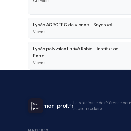
Grenoble
Lycée AGROTEC de Vienne - Seyssuel
Vienne
Lycée polyvalent privé Robin - Institution
Robin
Vienne
La plateforme de référence pour
Mon
mon-prof.fr
prof
soutien scolaire.
MATIÈRES