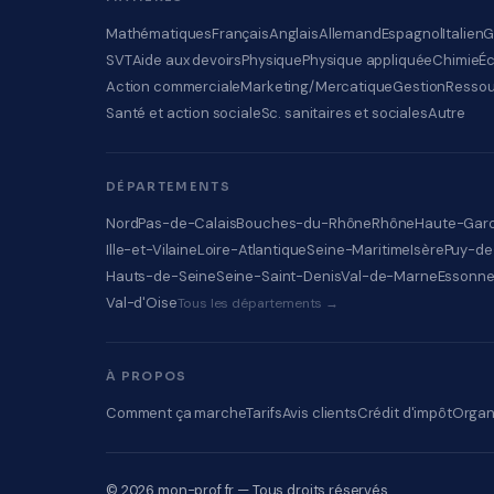
Mathématiques
Français
Anglais
Allemand
Espagnol
Italien
G
SVT
Aide aux devoirs
Physique
Physique appliquée
Chimie
É
Action commerciale
Marketing/Mercatique
Gestion
Ressou
Santé et action sociale
Sc. sanitaires et sociales
Autre
DÉPARTEMENTS
Nord
Pas-de-Calais
Bouches-du-Rhône
Rhône
Haute-Gar
Ille-et-Vilaine
Loire-Atlantique
Seine-Maritime
Isère
Puy-d
Hauts-de-Seine
Seine-Saint-Denis
Val-de-Marne
Essonn
Val-d'Oise
Tous les départements →
À PROPOS
Comment ça marche
Tarifs
Avis clients
Crédit d'impôt
Organ
© 2026 mon-prof.fr — Tous droits réservés