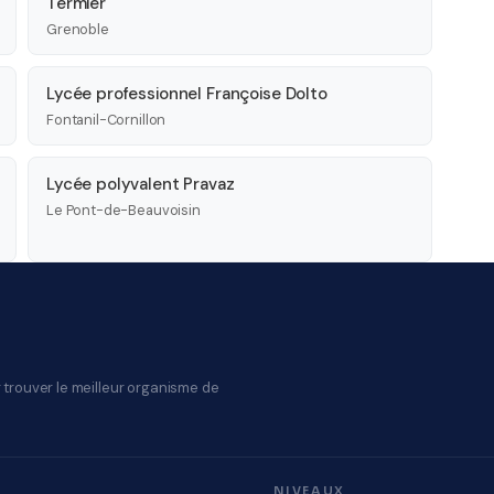
Termier
Grenoble
Lycée professionnel Françoise Dolto
Fontanil-Cornillon
Lycée polyvalent Pravaz
Le Pont-de-Beauvoisin
 trouver le meilleur organisme de
NIVEAUX