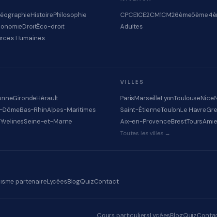
éographie
Histoire
Philosophie
CP
CE1
CE2
CM1
CM2
6ème
5ème
4è
conomie
Droit
Éco-droit
Adultes
rces Humaines
VILLES
onne
Gironde
Hérault
Paris
Marseille
Lyon
Toulouse
Nice
e-Dôme
Bas-Rhin
Alpes-Maritimes
Saint-Étienne
Toulon
Le Havre
Gre
e
Yvelines
Seine-et-Marne
Aix-en-Provence
Brest
Tours
Ami
Toutes les villes →
isme partenaire
Lycées
Blog
Quiz
Contact
Cours particuliers
Lycées
Blog
Quiz
Conta