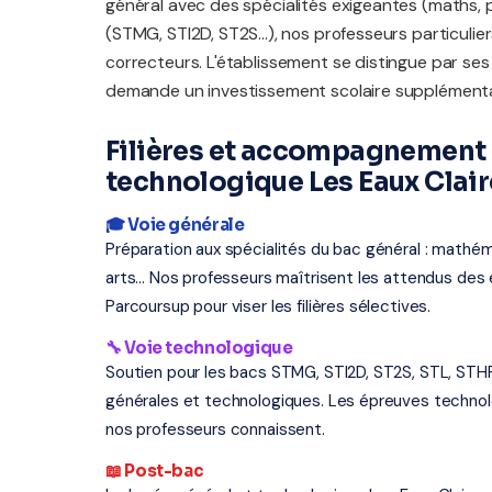
général avec des spécialités exigeantes (maths, 
(STMG, STI2D, ST2S...), nos professeurs particuli
correcteurs. L'établissement se distingue par ses
demande un investissement scolaire supplémenta
Filières et accompagnement 
technologique Les Eaux Clair
🎓 Voie générale
Préparation aux spécialités du bac général : mathém
arts... Nos professeurs maîtrisent les attendus d
Parcoursup pour viser les filières sélectives.
🔧 Voie technologique
Soutien pour les bacs STMG, STI2D, ST2S, STL, STH
générales et technologiques. Les épreuves techno
nos professeurs connaissent.
📖 Post-bac