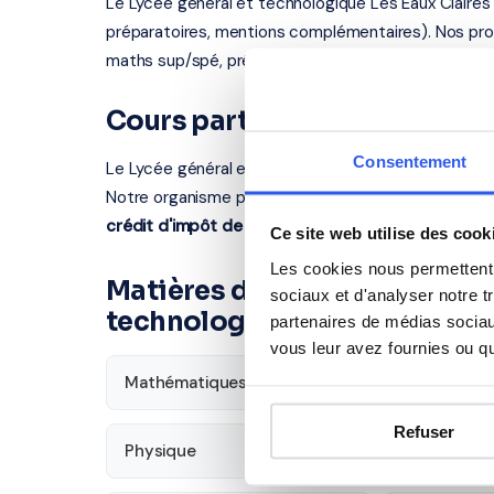
Le Lycée général et technologique Les Eaux Claire
préparatoires, mentions complémentaires). Nos prof
maths sup/spé, préparation aux concours, renforce
Cours particuliers à Grenob
Consentement
Le Lycée général et technologique Les Eaux Claires s
Notre organisme partenaire certifié intervient à Gre
crédit d'impôt de 50%
sur les cours à domicile.
Ce site web utilise des cook
Les cookies nous permettent d
Matières disponibles pour les
sociaux et d'analyser notre t
technologique Les Eaux Clair
partenaires de médias sociaux
vous leur avez fournies ou qu'
Mathématiques
Français
Refuser
Physique
SVT