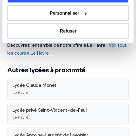
Seconde
Première
Terminale
Personnaliser
Études supérieures
Refuser
Tous les cours particuliers à Le Havre
Découvrez l'ensemble de notre offre à Le Havre :
Voir tous
les cours à Le Havre →
Autres lycées à proximité
Lycée Claude Monet
Le Havre
Lycée privé Saint-Vincent-de-Paul
Le Havre
Lycée Antoine-Laurent de Lavoisier