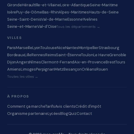
Gironde
Hérault
Ille-et-Vilaine
Loire-Atlantique
Seine-Maritime
Isère
Puy-de-Dôme
Bas-Rhin
Alpes-Maritimes
Hauts-de-Seine
Seine-Saint-Denis
Val-de-Marne
Essonne
Yvelines
Seine-et-Marne
Val-d'Oise
Tous les départements →
VILLES
Paris
Marseille
Lyon
Toulouse
Nice
Nantes
Montpellier
Strasbourg
Bordeaux
Lille
Rennes
Reims
Saint-Étienne
Toulon
Le Havre
Grenoble
Dijon
Angers
Nîmes
Clermont-Ferrand
Aix-en-Provence
Brest
Tours
Amiens
Limoges
Perpignan
Metz
Besançon
Orléans
Rouen
Toutes les villes →
À PROPOS
Comment ça marche
Tarifs
Avis clients
Crédit d'impôt
Organisme partenaire
Lycées
Blog
Quiz
Contact