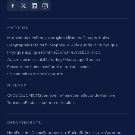
MATIÈRES
Mathématiques
Français
Anglais
Allemand
Espagnol
Italien
Géographie
Histoire
Philosophie
SVT
Aide aux devoirs
Physique
Physique appliquée
Chimie
Économie
Droit
Éco-droit
Action commerciale
Marketing/Mercatique
Gestion
Ressources Humaines
Santé et action sociale
Sc. sanitaires et sociales
Autre
NIVEAUX
CP
CE1
CE2
CM1
CM2
6ème
5ème
4ème
3ème
Seconde
Première
Terminale
Études supérieures
Adultes
DÉPARTEMENTS
Nord
Pas-de-Calais
Bouches-du-Rhône
Rhône
Haute-Garonne