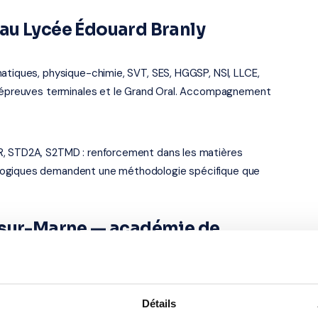
au Lycée Édouard Branly
atiques, physique-chimie, SVT, SES, HGGSP, NSI, LLCE,
es épreuves terminales et le Grand Oral. Accompagnement
R, STD2A, S2TMD : renforcement dans les matières
logiques demandent une méthodologie spécifique que
-sur-Marne — académie de
e Perreuse, à Nogent-sur-Marne (94130). Notre organisme
e et alentours. Tous ouvrent droit au
crédit d'impôt de
Détails