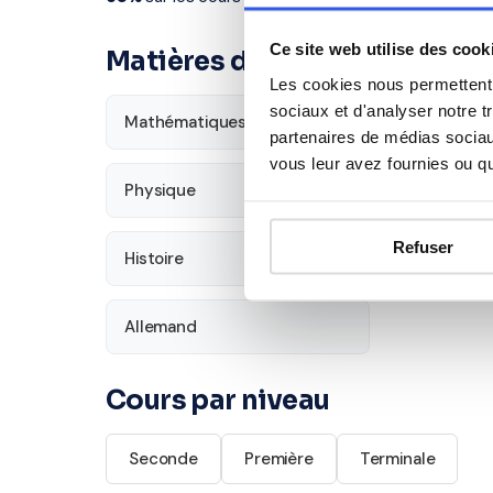
Ce site web utilise des cook
Matières disponibles pour le
Les cookies nous permettent d
sociaux et d'analyser notre t
Mathématiques
Français
partenaires de médias sociaux
vous leur avez fournies ou qu'
Physique
SVT
Refuser
Histoire
Économie
Allemand
Cours par niveau
Seconde
Première
Terminale