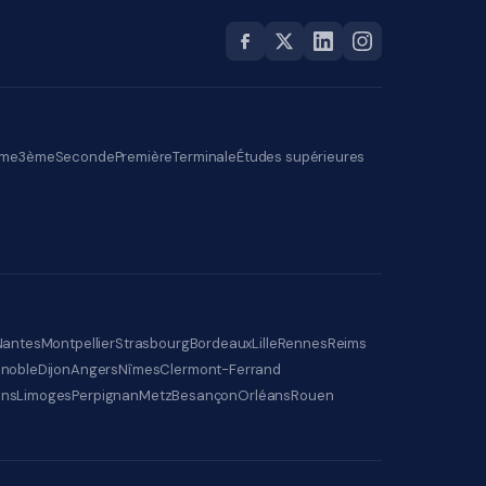
me
3ème
Seconde
Première
Terminale
Études supérieures
Nantes
Montpellier
Strasbourg
Bordeaux
Lille
Rennes
Reims
noble
Dijon
Angers
Nîmes
Clermont-Ferrand
ens
Limoges
Perpignan
Metz
Besançon
Orléans
Rouen