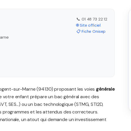
📞 01 48 73 22 12
🌐 Site officiel
📋 Fiche Onisep
Marne
Nogent-sur-Marne (94130) proposant les voies
générale
ue votre enfant prépare un bac général avec des
SVT, SES...) ou un bac technologique (STMG, STI2D,
 les programmes et les attendus des correcteurs.
ernationale, un atout qui demande un investissement