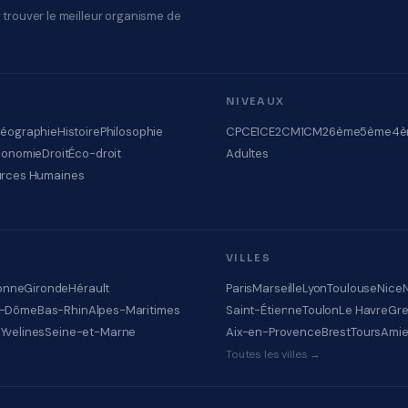
 trouver le meilleur organisme de
NIVEAUX
éographie
Histoire
Philosophie
CP
CE1
CE2
CM1
CM2
6ème
5ème
4è
conomie
Droit
Éco-droit
Adultes
rces Humaines
VILLES
onne
Gironde
Hérault
Paris
Marseille
Lyon
Toulouse
Nice
e-Dôme
Bas-Rhin
Alpes-Maritimes
Saint-Étienne
Toulon
Le Havre
Gre
e
Yvelines
Seine-et-Marne
Aix-en-Provence
Brest
Tours
Ami
Toutes les villes →