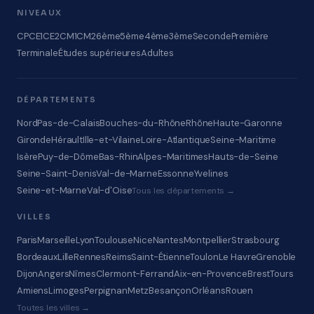
NIVEAUX
CP
CE1
CE2
CM1
CM2
6ème
5ème
4ème
3ème
Seconde
Première
Terminale
Études supérieures
Adultes
DÉPARTEMENTS
Nord
Pas-de-Calais
Bouches-du-Rhône
Rhône
Haute-Garonne
Gironde
Hérault
Ille-et-Vilaine
Loire-Atlantique
Seine-Maritime
Isère
Puy-de-Dôme
Bas-Rhin
Alpes-Maritimes
Hauts-de-Seine
Seine-Saint-Denis
Val-de-Marne
Essonne
Yvelines
Seine-et-Marne
Val-d'Oise
Tous les départements →
VILLES
Paris
Marseille
Lyon
Toulouse
Nice
Nantes
Montpellier
Strasbourg
Bordeaux
Lille
Rennes
Reims
Saint-Étienne
Toulon
Le Havre
Grenoble
Dijon
Angers
Nîmes
Clermont-Ferrand
Aix-en-Provence
Brest
Tours
Amiens
Limoges
Perpignan
Metz
Besançon
Orléans
Rouen
Toutes les villes →