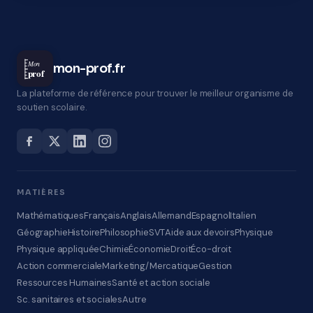
Mon
mon-prof.fr
prof
La plateforme de référence pour trouver le meilleur organisme de
soutien scolaire.
MATIÈRES
Mathématiques
Français
Anglais
Allemand
Espagnol
Italien
Géographie
Histoire
Philosophie
SVT
Aide aux devoirs
Physique
Physique appliquée
Chimie
Économie
Droit
Éco-droit
Action commerciale
Marketing/Mercatique
Gestion
Ressources Humaines
Santé et action sociale
Sc. sanitaires et sociales
Autre