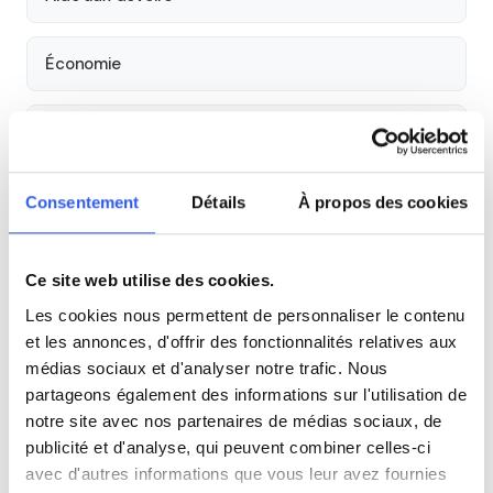
Économie
Histoire
Cours par niveau
Consentement
Détails
À propos des cookies
Seconde
Première
Terminale
Ce site web utilise des cookies.
Les cookies nous permettent de personnaliser le contenu
Tous les cours particuliers à Marseille
et les annonces, d'offrir des fonctionnalités relatives aux
Découvrez l'ensemble de notre offre à Marseille :
Voir tous
médias sociaux et d'analyser notre trafic. Nous
les cours à Marseille →
partageons également des informations sur l'utilisation de
notre site avec nos partenaires de médias sociaux, de
publicité et d'analyse, qui peuvent combiner celles-ci
Autres lycées à proximité
avec d'autres informations que vous leur avez fournies