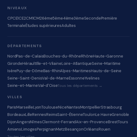
NIVEAUX
CP
CE1
CE2
CM1
CM2
6ème
5ème
4ème
3ème
Seconde
Première
Terminale
Études supérieures
Adultes
DÉPARTEMENTS
Nord
Pas-de-Calais
Bouches-du-Rhône
Rhône
Haute-Garonne
Gironde
Hérault
Ille-et-Vilaine
Loire-Atlantique
Seine-Maritime
Isère
Puy-de-Dôme
Bas-Rhin
Alpes-Maritimes
Hauts-de-Seine
Seine-Saint-Denis
Val-de-Marne
Essonne
Yvelines
Seine-et-Marne
Val-d'Oise
Tous les départements →
VILLES
Paris
Marseille
Lyon
Toulouse
Nice
Nantes
Montpellier
Strasbourg
Bordeaux
Lille
Rennes
Reims
Saint-Étienne
Toulon
Le Havre
Grenoble
Dijon
Angers
Nîmes
Clermont-Ferrand
Aix-en-Provence
Brest
Tours
Amiens
Limoges
Perpignan
Metz
Besançon
Orléans
Rouen
Toutes les villes →