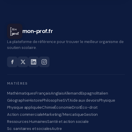
Mon
mon-prof.fr
prof
La plateforme de référence pour trouver le meilleur organisme de
soutien scolaire.
MATIÈRES
Mathématiques
Français
Anglais
Allemand
Espagnol
Italien
Géographie
Histoire
Philosophie
SVT
Aide aux devoirs
Physique
Physique appliquée
Chimie
Économie
Droit
Éco-droit
Action commerciale
Marketing/Mercatique
Gestion
Ressources Humaines
Santé et action sociale
Sc. sanitaires et sociales
Autre