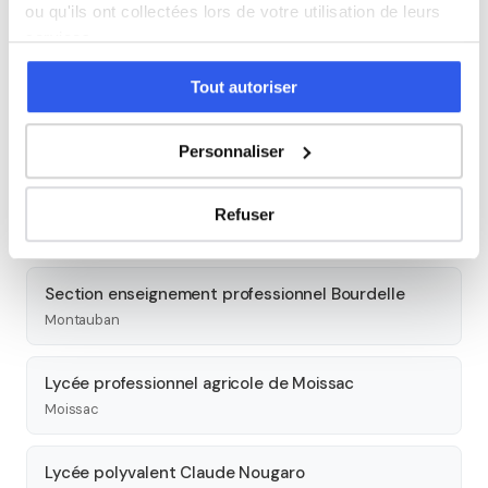
Lycée polyvalent Jean Baylet
ou qu'ils ont collectées lors de votre utilisation de leurs
Valence d'Agen
services.
Tout autoriser
Lycée polyvalent Antoine Bourdelle
Montauban
Personnaliser
Lycée général et technologique privé Pierre Marie
Théas
Refuser
Montauban
Section enseignement professionnel Bourdelle
Montauban
Lycée professionnel agricole de Moissac
Moissac
Lycée polyvalent Claude Nougaro