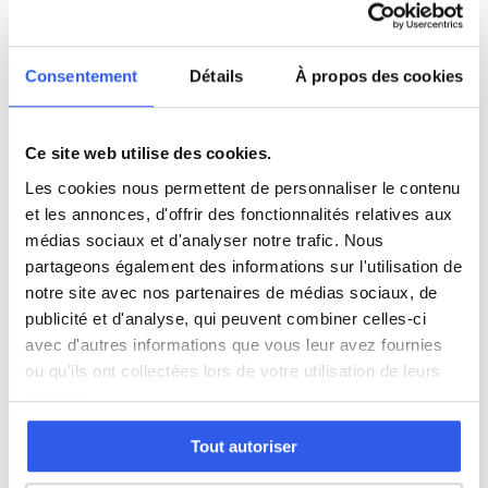
Philosophie
Consentement
Détails
À propos des cookies
Histoire
Ce site web utilise des cookies.
Économie
Les cookies nous permettent de personnaliser le contenu
et les annonces, d'offrir des fonctionnalités relatives aux
médias sociaux et d'analyser notre trafic. Nous
Espagnol
partageons également des informations sur l'utilisation de
notre site avec nos partenaires de médias sociaux, de
publicité et d'analyse, qui peuvent combiner celles-ci
Allemand
avec d'autres informations que vous leur avez fournies
ou qu'ils ont collectées lors de votre utilisation de leurs
Cours par niveau
services.
Seconde
Première
Terminale
Tout autoriser