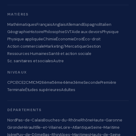
MATIÈRES
Mathématiques
Français
Anglais
Allemand
Espagnol
Italien
Géographie
Histoire
Philosophie
SVT
Aide aux devoirs
Physique
Physique appliquée
Chimie
Économie
Droit
Éco-droit
Action commerciale
Marketing/Mercatique
Gestion
Ressources Humaines
Santé et action sociale
Sc. sanitaires et sociales
Autre
NIVEAUX
CP
CE1
CE2
CM1
CM2
6ème
5ème
4ème
3ème
Seconde
Première
Terminale
Études supérieures
Adultes
DÉPARTEMENTS
Nord
Pas-de-Calais
Bouches-du-Rhône
Rhône
Haute-Garonne
Gironde
Hérault
Ille-et-Vilaine
Loire-Atlantique
Seine-Maritime
Isère
Puy-de-Dôme
Bas-Rhin
Alpes-Maritimes
Hauts-de-Seine