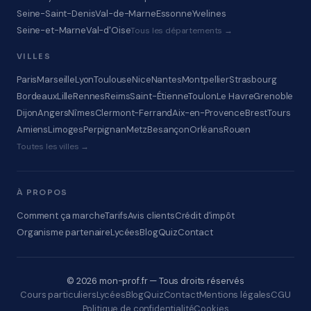
Seine-Saint-Denis
Val-de-Marne
Essonne
Yvelines
Seine-et-Marne
Val-d'Oise
Tous les départements →
VILLES
Paris
Marseille
Lyon
Toulouse
Nice
Nantes
Montpellier
Strasbourg
Bordeaux
Lille
Rennes
Reims
Saint-Étienne
Toulon
Le Havre
Grenoble
Dijon
Angers
Nîmes
Clermont-Ferrand
Aix-en-Provence
Brest
Tours
Amiens
Limoges
Perpignan
Metz
Besançon
Orléans
Rouen
Toutes les villes →
À PROPOS
Comment ça marche
Tarifs
Avis clients
Crédit d'impôt
Organisme partenaire
Lycées
Blog
Quiz
Contact
© 2026 mon-prof.fr — Tous droits réservés
Cours particuliers
Lycées
Blog
Quiz
Contact
Mentions légales
CGU
Politique de confidentialité
Cookies