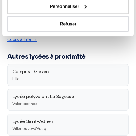
Études supérieures
Personnaliser
Tous les cours particuliers à Lille
Refuser
Découvrez l'ensemble de notre offre à Lille :
Voir tous les
cours à Lille →
Autres lycées à proximité
Campus Ozanam
Lille
Lycée polyvalent La Sagesse
Valenciennes
Lycée Saint-Adrien
Villeneuve-d'Ascq