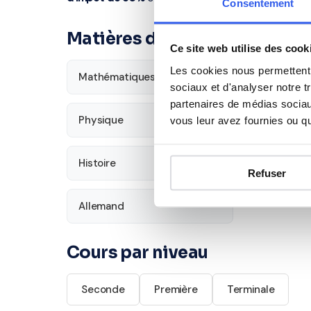
Consentement
Matières disponibles pour le
Ce site web utilise des cook
Les cookies nous permettent d
Mathématiques
Français
sociaux et d'analyser notre t
partenaires de médias sociaux
Physique
SVT
vous leur avez fournies ou qu'
Histoire
Économie
Refuser
Allemand
Cours par niveau
Seconde
Première
Terminale