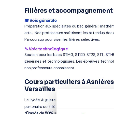
Filières et accompagnement 
🎓 Voie générale
Préparation aux spécialités du bac général : mathém
arts... Nos professeurs maîtrisent les attendus d
Parcoursup pour viser les filières sélectives.
🔧 Voie technologique
Soutien pour les bacs STMG, STI2D, ST2S, STL, STH
générales et technologiques. Les épreuves techno
nos professeurs connaissent.
Cours particuliers à Asnièr
Versailles
Le Lycée Auguste Renoir se situe au 137 rue du Mén
partenaire certifié intervient à Asnières-sur-Seine 
d'impôt de 50%
sur les cours à domicile.