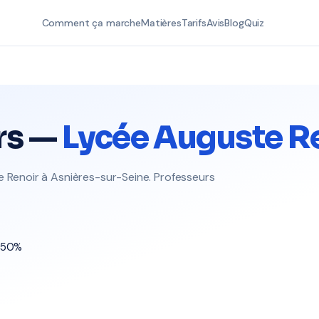
Comment ça marche
Matières
Tarifs
Avis
Blog
Quiz
rs —
Lycée Auguste R
e Renoir à Asnières-sur-Seine. Professeurs
t 50%