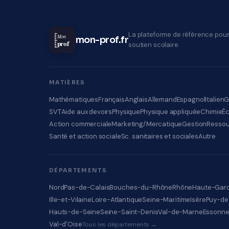
La plateforme de référence pour
Mon
mon-prof.fr
prof
soutien scolaire.
MATIÈRES
Mathématiques
Français
Anglais
Allemand
Espagnol
Italien
G
SVT
Aide aux devoirs
Physique
Physique appliquée
Chimie
É
Action commerciale
Marketing/Mercatique
Gestion
Ressou
Santé et action sociale
Sc. sanitaires et sociales
Autre
DÉPARTEMENTS
Nord
Pas-de-Calais
Bouches-du-Rhône
Rhône
Haute-Gar
Ille-et-Vilaine
Loire-Atlantique
Seine-Maritime
Isère
Puy-d
Hauts-de-Seine
Seine-Saint-Denis
Val-de-Marne
Essonn
Val-d'Oise
Tous les départements →