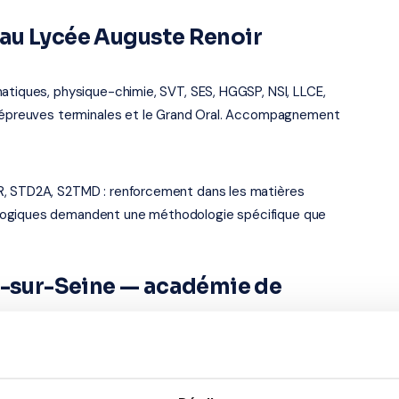
au Lycée Auguste Renoir
atiques, physique-chimie, SVT, SES, HGGSP, NSI, LLCE,
es épreuves terminales et le Grand Oral. Accompagnement
R, STD2A, S2TMD : renforcement dans les matières
logiques demandent une méthodologie spécifique que
es-sur-Seine — académie de
il, à Asnières-sur-Seine (92600). Notre organisme
et dans les villes proches. Tous ouvrent droit au
crédit