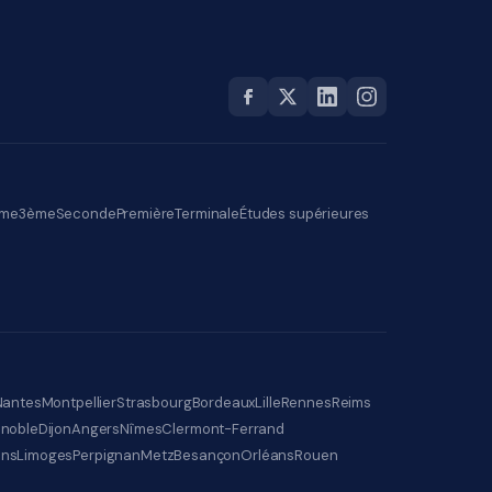
me
3ème
Seconde
Première
Terminale
Études supérieures
Nantes
Montpellier
Strasbourg
Bordeaux
Lille
Rennes
Reims
noble
Dijon
Angers
Nîmes
Clermont-Ferrand
ens
Limoges
Perpignan
Metz
Besançon
Orléans
Rouen