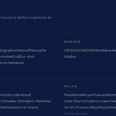
 trouver le meilleur organisme de
NIVEAUX
éographie
Histoire
Philosophie
CP
CE1
CE2
CM1
CM2
6ème
5ème
4è
conomie
Droit
Éco-droit
Adultes
rces Humaines
VILLES
onne
Gironde
Hérault
Paris
Marseille
Lyon
Toulouse
Nice
e-Dôme
Bas-Rhin
Alpes-Maritimes
Saint-Étienne
Toulon
Le Havre
Gre
e
Yvelines
Seine-et-Marne
Aix-en-Provence
Brest
Tours
Ami
Toutes les villes →