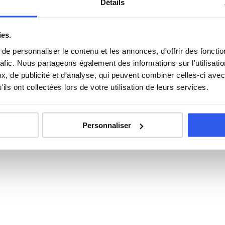
Détails
s élèves du Lycée Auguste Renoir
ies.
e personnaliser le contenu et les annonces, d'offrir des fonctio
Anglais
rafic. Nous partageons également des informations sur l'utilisati
, de publicité et d'analyse, qui peuvent combiner celles-ci avec
Philosophie
ils ont collectées lors de votre utilisation de leurs services.
Espagnol
Personnaliser