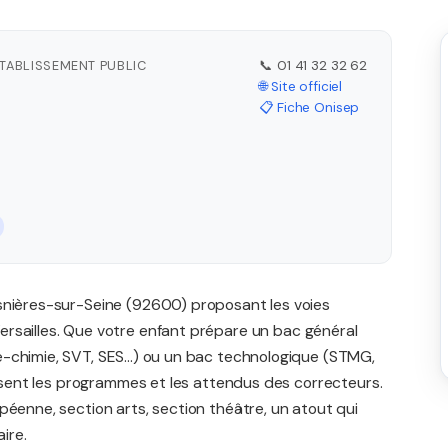
ÉTABLISSEMENT PUBLIC
📞 01 41 32 32 62
🌐 Site officiel
📋 Fiche Onisep
Asnières-sur-Seine (92600) proposant les voies
ersailles. Que votre enfant prépare un bac général
-chimie, SVT, SES...) ou un bac technologique (STMG,
trisent les programmes et les attendus des correcteurs.
péenne, section arts, section théâtre, un atout qui
ire.