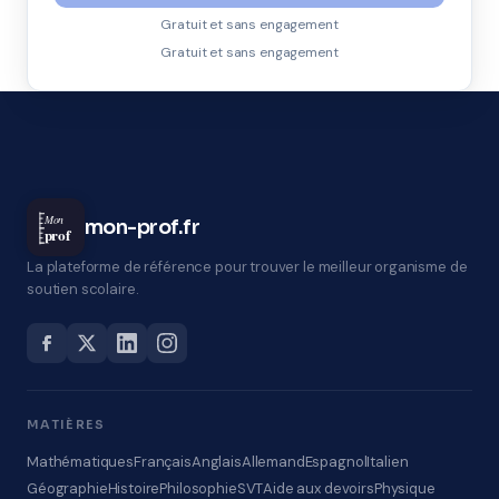
Gratuit et sans engagement
Gratuit et sans engagement
Mon
mon-prof.fr
prof
La plateforme de référence pour trouver le meilleur organisme de
soutien scolaire.
MATIÈRES
Mathématiques
Français
Anglais
Allemand
Espagnol
Italien
Géographie
Histoire
Philosophie
SVT
Aide aux devoirs
Physique