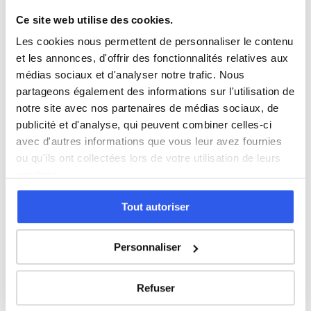
Ce site web utilise des cookies.
Économie
Les cookies nous permettent de personnaliser le contenu
et les annonces, d'offrir des fonctionnalités relatives aux
médias sociaux et d'analyser notre trafic. Nous
Espagnol
partageons également des informations sur l'utilisation de
notre site avec nos partenaires de médias sociaux, de
publicité et d'analyse, qui peuvent combiner celles-ci
Allemand
avec d'autres informations que vous leur avez fournies
ou qu'ils ont collectées lors de votre utilisation de leurs
Cours par niveau
services.
Seconde
Première
Terminale
Tout autoriser
Études supérieures
Personnaliser
Autres lycées à proximité
Refuser