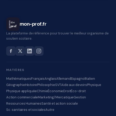
Mon
mon-prof.fr
prof
La plateforme de référence pour trouver le meilleur organisme de
soutien scolaire.
MATIÈRES
Mathématiques
Français
Anglais
Allemand
Espagnol
Italien
Géographie
Histoire
Philosophie
SVT
Aide aux devoirs
Physique
Physique appliquée
Chimie
Économie
Droit
Éco-droit
Action commerciale
Marketing/Mercatique
Gestion
Ressources Humaines
Santé et action sociale
Sc. sanitaires et sociales
Autre