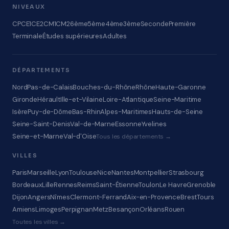
NIVEAUX
CP
CE1
CE2
CM1
CM2
6ème
5ème
4ème
3ème
Seconde
Première
Terminale
Études supérieures
Adultes
DÉPARTEMENTS
Nord
Pas-de-Calais
Bouches-du-Rhône
Rhône
Haute-Garonne
Gironde
Hérault
Ille-et-Vilaine
Loire-Atlantique
Seine-Maritime
Isère
Puy-de-Dôme
Bas-Rhin
Alpes-Maritimes
Hauts-de-Seine
Seine-Saint-Denis
Val-de-Marne
Essonne
Yvelines
Seine-et-Marne
Val-d'Oise
Tous les départements →
VILLES
Paris
Marseille
Lyon
Toulouse
Nice
Nantes
Montpellier
Strasbourg
Bordeaux
Lille
Rennes
Reims
Saint-Étienne
Toulon
Le Havre
Grenoble
Dijon
Angers
Nîmes
Clermont-Ferrand
Aix-en-Provence
Brest
Tours
Amiens
Limoges
Perpignan
Metz
Besançon
Orléans
Rouen
Toutes les villes →