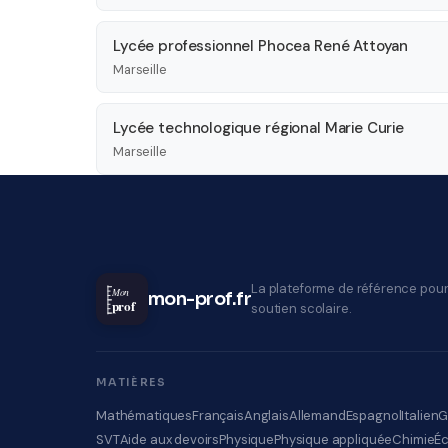
Lycée professionnel Phocea René Attoyan
Marseille
Lycée technologique régional Marie Curie
Marseille
La plateforme de référence pour
Mon
mon-prof.fr
prof
soutien scolaire.
MATIÈRES
Mathématiques
Français
Anglais
Allemand
Espagnol
Italien
G
SVT
Aide aux devoirs
Physique
Physique appliquée
Chimie
É