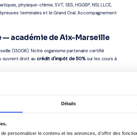
atiques, physique-chimie, SVT, SES, HGGSP, NSI, LLCE,
es épreuves terminales et le Grand Oral. Accompagnement
le — académie de Aix-Marseille
seille (13006). Notre organisme partenaire certifié
us ouvrent droit au
crédit d'impôt de 50%
sur les cours à
s élèves du Lycée Ami
Anglais
Détails
Philosophie
ies.
e personnaliser le contenu et les annonces, d'offrir des fonctio