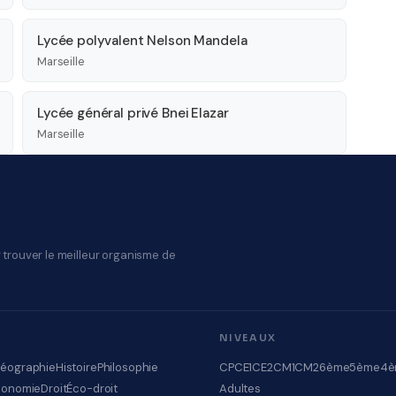
Lycée polyvalent Nelson Mandela
Marseille
Lycée général privé Bnei Elazar
Marseille
 trouver le meilleur organisme de
NIVEAUX
éographie
Histoire
Philosophie
CP
CE1
CE2
CM1
CM2
6ème
5ème
4è
conomie
Droit
Éco-droit
Adultes