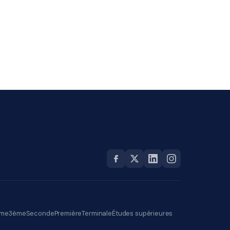
me
3ème
Seconde
Première
Terminale
Études supérieures