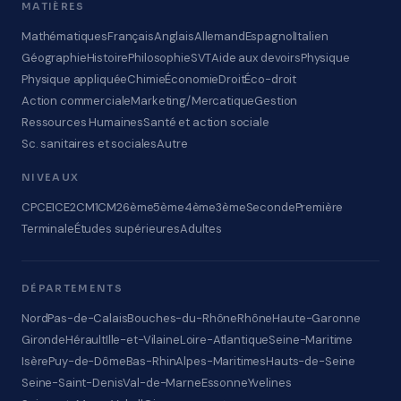
MATIÈRES
Mathématiques
Français
Anglais
Allemand
Espagnol
Italien
Géographie
Histoire
Philosophie
SVT
Aide aux devoirs
Physique
Physique appliquée
Chimie
Économie
Droit
Éco-droit
Action commerciale
Marketing/Mercatique
Gestion
Ressources Humaines
Santé et action sociale
Sc. sanitaires et sociales
Autre
NIVEAUX
CP
CE1
CE2
CM1
CM2
6ème
5ème
4ème
3ème
Seconde
Première
Terminale
Études supérieures
Adultes
DÉPARTEMENTS
Nord
Pas-de-Calais
Bouches-du-Rhône
Rhône
Haute-Garonne
Gironde
Hérault
Ille-et-Vilaine
Loire-Atlantique
Seine-Maritime
Isère
Puy-de-Dôme
Bas-Rhin
Alpes-Maritimes
Hauts-de-Seine
Seine-Saint-Denis
Val-de-Marne
Essonne
Yvelines