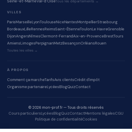
Seine-et-Marne
Val-d'Oise
Tous les départements →
VILLES
Paris
Marseille
Lyon
Toulouse
Nice
Nantes
Montpellier
Strasbourg
Bordeaux
Lille
Rennes
Reims
Saint-Étienne
Toulon
Le Havre
Grenoble
Dijon
Angers
Nîmes
Clermont-Ferrand
Aix-en-Provence
Brest
Tours
Amiens
Limoges
Perpignan
Metz
Besançon
Orléans
Rouen
Toutes les villes →
À PROPOS
Comment ça marche
Tarifs
Avis clients
Crédit d'impôt
Organisme partenaire
Lycées
Blog
Quiz
Contact
© 2026 mon-prof.fr — Tous droits réservés
Cours particuliers
Lycées
Blog
Quiz
Contact
Mentions légales
CGU
Politique de confidentialité
Cookies