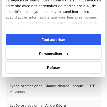
partageons également des informations sur l'utilisation de
Cours par niveau
notre site avec nos partenaires de médias sociaux, de
publicité et d'analyse, qui peuvent combiner celles-ci
Seconde
Première
Terminale
avec d'autres informations que vous leur avez fournies
ou qu'ils ont collectées lors de votre utilisation de leurs
Autres lycées à proximité
services.
Tout autoriser
Lycée général et technologique de l'ensemble
Sainte-Marie
Créteil
Personnaliser
Lycée Claude Nicolas Ledoux
Refuser
Vincennes
Lycée professionnel Claude Nicolas Ledoux - EBTP
Vincennes
Lycée professionnel Val de Bièvre