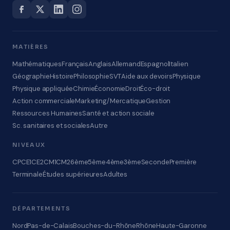
MATIÈRES
Mathématiques
Français
Anglais
Allemand
Espagnol
Italien
Géographie
Histoire
Philosophie
SVT
Aide aux devoirs
Physique
Physique appliquée
Chimie
Économie
Droit
Éco-droit
Action commerciale
Marketing/Mercatique
Gestion
Ressources Humaines
Santé et action sociale
Sc. sanitaires et sociales
Autre
NIVEAUX
CP
CE1
CE2
CM1
CM2
6ème
5ème
4ème
3ème
Seconde
Première
Terminale
Études supérieures
Adultes
DÉPARTEMENTS
Nord
Pas-de-Calais
Bouches-du-Rhône
Rhône
Haute-Garonne