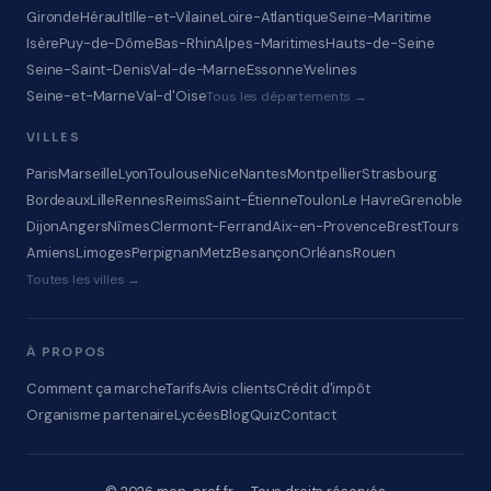
Gironde
Hérault
Ille-et-Vilaine
Loire-Atlantique
Seine-Maritime
Isère
Puy-de-Dôme
Bas-Rhin
Alpes-Maritimes
Hauts-de-Seine
Seine-Saint-Denis
Val-de-Marne
Essonne
Yvelines
Seine-et-Marne
Val-d'Oise
Tous les départements →
VILLES
Paris
Marseille
Lyon
Toulouse
Nice
Nantes
Montpellier
Strasbourg
Bordeaux
Lille
Rennes
Reims
Saint-Étienne
Toulon
Le Havre
Grenoble
Dijon
Angers
Nîmes
Clermont-Ferrand
Aix-en-Provence
Brest
Tours
Amiens
Limoges
Perpignan
Metz
Besançon
Orléans
Rouen
Toutes les villes →
À PROPOS
Comment ça marche
Tarifs
Avis clients
Crédit d'impôt
Organisme partenaire
Lycées
Blog
Quiz
Contact