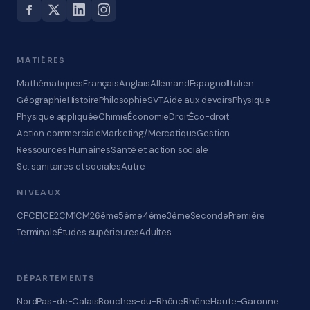
MATIÈRES
Mathématiques
Français
Anglais
Allemand
Espagnol
Italien
Géographie
Histoire
Philosophie
SVT
Aide aux devoirs
Physique
Physique appliquée
Chimie
Économie
Droit
Éco-droit
Action commerciale
Marketing/Mercatique
Gestion
Ressources Humaines
Santé et action sociale
Sc. sanitaires et sociales
Autre
NIVEAUX
CP
CE1
CE2
CM1
CM2
6ème
5ème
4ème
3ème
Seconde
Première
Terminale
Études supérieures
Adultes
DÉPARTEMENTS
Nord
Pas-de-Calais
Bouches-du-Rhône
Rhône
Haute-Garonne