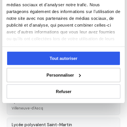
médias sociaux et d'analyser notre trafic. Nous
partageons également des informations sur l'utilisation de
Études supérieures
notre site avec nos partenaires de médias sociaux, de
publicité et d'analyse, qui peuvent combiner celles-ci
Tous les cours particuliers à Dunkerque
avec d'autres informations que vous leur avez fournies
ou qu'ils ont collectées lors de votre utilisation de leurs
Découvrez l'ensemble de notre offre à Dunkerque :
Voir
services.
tous les cours à Dunkerque →
Tout autoriser
Autres lycées à proximité
Personnaliser
Lycée polyvalent La Sagesse
Valenciennes
Refuser
Lycée Saint-Adrien
Villeneuve-d'Ascq
Lycée polyvalent Saint-Martin