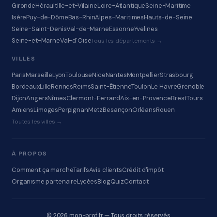
Gironde
Hérault
Ille-et-Vilaine
Loire-Atlantique
Seine-Maritime
Isère
Puy-de-Dôme
Bas-Rhin
Alpes-Maritimes
Hauts-de-Seine
Seine-Saint-Denis
Val-de-Marne
Essonne
Yvelines
Seine-et-Marne
Val-d'Oise
Tous les départements →
VILLES
Paris
Marseille
Lyon
Toulouse
Nice
Nantes
Montpellier
Strasbourg
Bordeaux
Lille
Rennes
Reims
Saint-Étienne
Toulon
Le Havre
Grenoble
Dijon
Angers
Nîmes
Clermont-Ferrand
Aix-en-Provence
Brest
Tours
Amiens
Limoges
Perpignan
Metz
Besançon
Orléans
Rouen
Toutes les villes →
À PROPOS
Comment ça marche
Tarifs
Avis clients
Crédit d'impôt
Organisme partenaire
Lycées
Blog
Quiz
Contact
© 2026 mon-prof.fr — Tous droits réservés