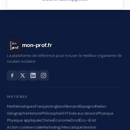
Mon
mon-prof.fr
prof
La plateforme de référence pour trouver le meilleur organisme de
soutien scolaire.
MATIÈRES
Mathématiques
Français
Anglais
Allemand
Espagnol
Italien
Géographie
Histoire
Philosophie
SVT
Aide aux devoirs
Physique
Physique appliquée
Chimie
Économie
Droit
Éco-droit
Action commerciale
Marketing/Mercatique
Gestion