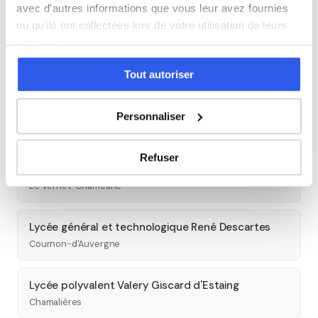
Autres lycées à proximité
avec d'autres informations que vous leur avez fournies
ou qu'ils ont collectées lors de votre utilisation de leurs
Lycée général et technologique Ambroise Brugière
services.
Clermont-Ferrand
Tout autoriser
Établissement régional d'enseignement adapté De
Lattre de Tassigny
Personnaliser
Romagnat
Refuser
Lycée d'enseignement agricole privé Massabielle
Le Vernet-Chaméane
Lycée général et technologique René Descartes
Cournon-d'Auvergne
Lycée polyvalent Valery Giscard d'Estaing
Chamalières