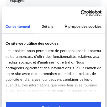
Espagnol
Allemand
Consentement
Détails
À propos des cookies
Cours par niveau
Seconde
Première
Terminale
Ce site web utilise des cookies.
Les cookies nous permettent de personnaliser le contenu
et les annonces, d'offrir des fonctionnalités relatives aux
Autres lycées à proximité
médias sociaux et d'analyser notre trafic. Nous
partageons également des informations sur l'utilisation de
Lycée AGROTEC de Vienne - Seyssuel
notre site avec nos partenaires de médias sociaux, de
Vienne
publicité et d'analyse, qui peuvent combiner celles-ci
avec d'autres informations que vous leur avez fournies
Lycée technologique privé Iser-Bordier
ou qu'ils ont collectées lors de votre utilisation de leurs
Grenoble
services.