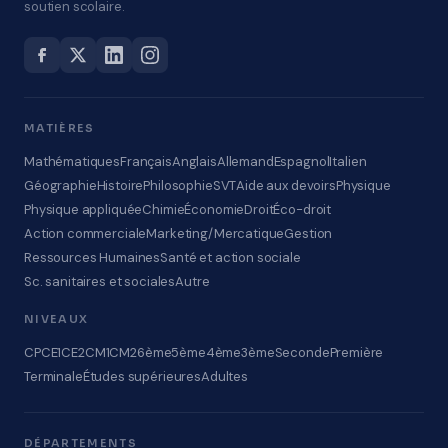
soutien scolaire.
MATIÈRES
Mathématiques
Français
Anglais
Allemand
Espagnol
Italien
Géographie
Histoire
Philosophie
SVT
Aide aux devoirs
Physique
Physique appliquée
Chimie
Économie
Droit
Éco-droit
Action commerciale
Marketing/Mercatique
Gestion
Ressources Humaines
Santé et action sociale
Sc. sanitaires et sociales
Autre
NIVEAUX
CP
CE1
CE2
CM1
CM2
6ème
5ème
4ème
3ème
Seconde
Première
Terminale
Études supérieures
Adultes
DÉPARTEMENTS