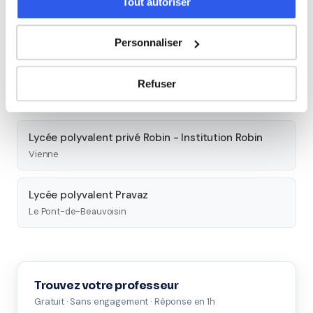
Tout autoriser
Lycée général et technologique privé Pierre
Termier
Grenoble
Personnaliser
Lycée professionnel Françoise Dolto
Refuser
Fontanil-Cornillon
Lycée polyvalent privé Robin - Institution Robin
Vienne
Lycée polyvalent Pravaz
Le Pont-de-Beauvoisin
Trouvez votre professeur
Gratuit · Sans engagement · Réponse en 1h