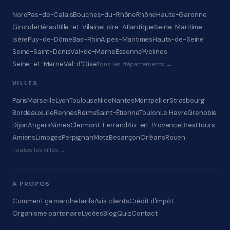
Nord
Pas-de-Calais
Bouches-du-Rhône
Rhône
Haute-Garonne
Gironde
Hérault
Ille-et-Vilaine
Loire-Atlantique
Seine-Maritime
Isère
Puy-de-Dôme
Bas-Rhin
Alpes-Maritimes
Hauts-de-Seine
Seine-Saint-Denis
Val-de-Marne
Essonne
Yvelines
Seine-et-Marne
Val-d'Oise
Tous les départements →
VILLES
Paris
Marseille
Lyon
Toulouse
Nice
Nantes
Montpellier
Strasbourg
Bordeaux
Lille
Rennes
Reims
Saint-Étienne
Toulon
Le Havre
Grenoble
Dijon
Angers
Nîmes
Clermont-Ferrand
Aix-en-Provence
Brest
Tours
Amiens
Limoges
Perpignan
Metz
Besançon
Orléans
Rouen
Toutes les villes →
À PROPOS
Comment ça marche
Tarifs
Avis clients
Crédit d'impôt
Organisme partenaire
Lycées
Blog
Quiz
Contact