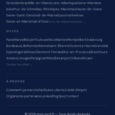
Gironde
Hérault
Ille-et-Vilaine
Loire-Atlantique
Seine-Maritime
Isère
Puy-de-Dôme
Bas-Rhin
Alpes-Maritimes
Hauts-de-Seine
Seine-Saint-Denis
Val-de-Marne
Essonne
Yvelines
Seine-et-Marne
Val-d'Oise
Tous les départements →
VILLES
Paris
Marseille
Lyon
Toulouse
Nice
Nantes
Montpellier
Strasbourg
Bordeaux
Lille
Rennes
Reims
Saint-Étienne
Toulon
Le Havre
Grenoble
Dijon
Angers
Nîmes
Clermont-Ferrand
Aix-en-Provence
Brest
Tours
Amiens
Limoges
Perpignan
Metz
Besançon
Orléans
Rouen
Toutes les villes →
À PROPOS
Comment ça marche
Tarifs
Avis clients
Crédit d'impôt
Organisme partenaire
Lycées
Blog
Quiz
Contact
© 2026 mon-prof.fr — Tous droits réservés