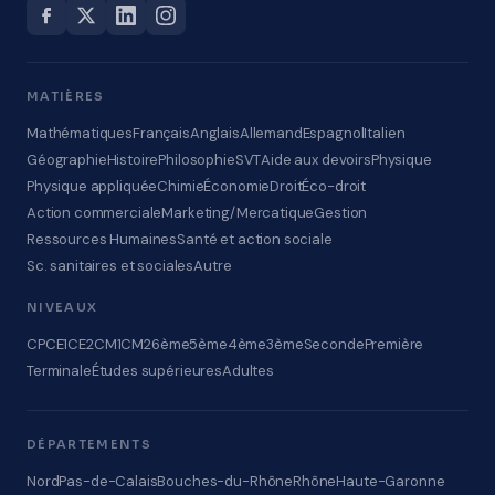
MATIÈRES
Mathématiques
Français
Anglais
Allemand
Espagnol
Italien
Géographie
Histoire
Philosophie
SVT
Aide aux devoirs
Physique
Physique appliquée
Chimie
Économie
Droit
Éco-droit
Action commerciale
Marketing/Mercatique
Gestion
Ressources Humaines
Santé et action sociale
Sc. sanitaires et sociales
Autre
NIVEAUX
CP
CE1
CE2
CM1
CM2
6ème
5ème
4ème
3ème
Seconde
Première
Terminale
Études supérieures
Adultes
DÉPARTEMENTS
Nord
Pas-de-Calais
Bouches-du-Rhône
Rhône
Haute-Garonne