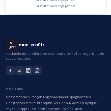
Gratuit et sans engagement
Mon
mon-prof.fr
prof
La plateforme de référence pour trouver le meilleur organisme de
soutien scolaire.
MATIÈRES
Mathématiques
Français
Anglais
Allemand
Espagnol
Italien
Géographie
Histoire
Philosophie
SVT
Aide aux devoirs
Physique
Physique appliquée
Chimie
Économie
Droit
Éco-droit