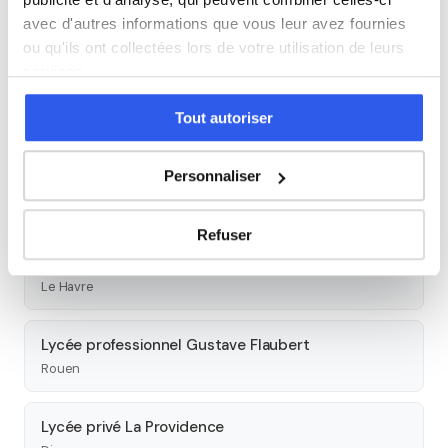
avec d'autres informations que vous leur avez fournies
Autres lycées à proximité
ou qu'ils ont collectées lors de votre utilisation de leurs
services.
Lycée Claude Monet
Tout autoriser
Le Havre
Personnaliser
Lycée privé Saint-Vincent-de-Paul
Le Havre
Refuser
Lycée Antoine-Laurent de Lavoisier
Le Havre
Lycée professionnel Gustave Flaubert
Rouen
Lycée privé La Providence