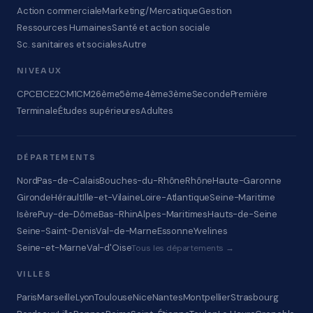
Action commerciale
Marketing/Mercatique
Gestion
Ressources Humaines
Santé et action sociale
Sc. sanitaires et sociales
Autre
NIVEAUX
CP
CE1
CE2
CM1
CM2
6ème
5ème
4ème
3ème
Seconde
Première
Terminale
Études supérieures
Adultes
DÉPARTEMENTS
Nord
Pas-de-Calais
Bouches-du-Rhône
Rhône
Haute-Garonne
Gironde
Hérault
Ille-et-Vilaine
Loire-Atlantique
Seine-Maritime
Isère
Puy-de-Dôme
Bas-Rhin
Alpes-Maritimes
Hauts-de-Seine
Seine-Saint-Denis
Val-de-Marne
Essonne
Yvelines
Seine-et-Marne
Val-d'Oise
Tous les départements →
VILLES
Paris
Marseille
Lyon
Toulouse
Nice
Nantes
Montpellier
Strasbourg