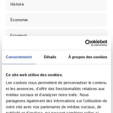
Histoire
Économie
Espagnol
Allemand
Consentement
Détails
À propos des cookies
Cours par niveau
Ce site web utilise des cookies.
Seconde
Première
Terminale
Les cookies nous permettent de personnaliser le contenu
et les annonces, d'offrir des fonctionnalités relatives aux
Tous les cours particuliers à Le Havre
médias sociaux et d'analyser notre trafic. Nous
partageons également des informations sur l'utilisation de
Découvrez l'ensemble de notre offre à Le Havre :
Voir tous
notre site avec nos partenaires de médias sociaux, de
les cours à Le Havre →
publicité et d'analyse, qui peuvent combiner celles-ci