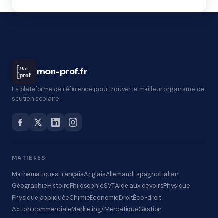
Mon
mon-prof.fr
prof
La plateforme de référence pour trouver le meilleur organisme de
soutien scolaire.
MATIÈRES
Mathématiques
Français
Anglais
Allemand
Espagnol
Italien
Géographie
Histoire
Philosophie
SVT
Aide aux devoirs
Physique
Physique appliquée
Chimie
Économie
Droit
Éco-droit
Action commerciale
Marketing/Mercatique
Gestion