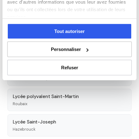
avec d'autres informations que vous leur avez fournies
Autres lycées à proximité
ou qu'ils ont collectées lors de votre utilisation de leurs
services.
Campus Ozanam
Lille
Tout autoriser
Lycée polyvalent La Sagesse
Personnaliser
Valenciennes
Refuser
Lycée Saint-Adrien
Villeneuve-d'Ascq
Lycée polyvalent Saint-Martin
Roubaix
Lycée Saint-Joseph
Hazebrouck