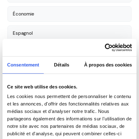
Économie
Espagnol
Allemand
Consentement
Détails
À propos des cookies
Cours par niveau
Ce site web utilise des cookies.
Seconde
Première
Terminale
Les cookies nous permettent de personnaliser le contenu
et les annonces, d'offrir des fonctionnalités relatives aux
Tous les cours particuliers à Lille
médias sociaux et d'analyser notre trafic. Nous
Découvrez l'ensemble de notre offre à Lille :
Voir tous les
partageons également des informations sur l'utilisation de
cours à Lille →
notre site avec nos partenaires de médias sociaux, de
publicité et d'analyse, qui peuvent combiner celles-ci