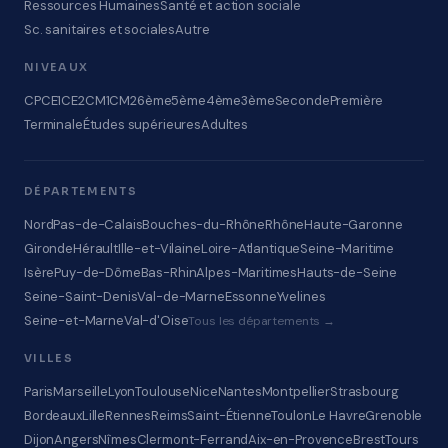
Ressources Humaines
Santé et action sociale
Sc. sanitaires et sociales
Autre
NIVEAUX
CP
CE1
CE2
CM1
CM2
6ème
5ème
4ème
3ème
Seconde
Première
Terminale
Études supérieures
Adultes
DÉPARTEMENTS
Nord
Pas-de-Calais
Bouches-du-Rhône
Rhône
Haute-Garonne
Gironde
Hérault
Ille-et-Vilaine
Loire-Atlantique
Seine-Maritime
Isère
Puy-de-Dôme
Bas-Rhin
Alpes-Maritimes
Hauts-de-Seine
Seine-Saint-Denis
Val-de-Marne
Essonne
Yvelines
Seine-et-Marne
Val-d'Oise
Tous les départements →
VILLES
Paris
Marseille
Lyon
Toulouse
Nice
Nantes
Montpellier
Strasbourg
Bordeaux
Lille
Rennes
Reims
Saint-Étienne
Toulon
Le Havre
Grenoble
Dijon
Angers
Nîmes
Clermont-Ferrand
Aix-en-Provence
Brest
Tours