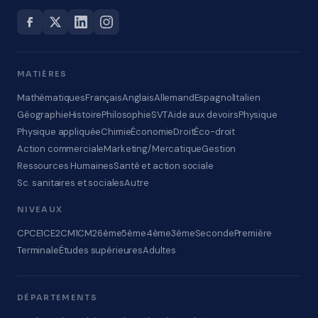
MATIÈRES
Mathématiques
Français
Anglais
Allemand
Espagnol
Italien
Géographie
Histoire
Philosophie
SVT
Aide aux devoirs
Physique
Physique appliquée
Chimie
Économie
Droit
Éco-droit
Action commerciale
Marketing/Mercatique
Gestion
Ressources Humaines
Santé et action sociale
Sc. sanitaires et sociales
Autre
NIVEAUX
CP
CE1
CE2
CM1
CM2
6ème
5ème
4ème
3ème
Seconde
Première
Terminale
Études supérieures
Adultes
DÉPARTEMENTS