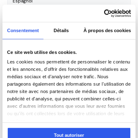
Espagnol
Allemand
Consentement
Détails
À propos des cookies
Cours par niveau
Ce site web utilise des cookies.
Seconde
Première
Terminale
Les cookies nous permettent de personnaliser le contenu
et les annonces, d'offrir des fonctionnalités relatives aux
Autres lycées à proximité
médias sociaux et d'analyser notre trafic. Nous
partageons également des informations sur l'utilisation de
Lycée polyvalent Cantau
notre site avec nos partenaires de médias sociaux, de
Anglet
publicité et d'analyse, qui peuvent combiner celles-ci
avec d'autres informations que vous leur avez fournies
ou qu'ils ont collectées lors de votre utilisation de leurs
Lycée polyvalent privé Bernat Etxepare
services.
Bayonne
Tout autoriser