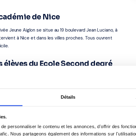
académie de Nice
vée Jeune Aiglon se situe au 19 boulevard Jean Luciano, à
tervient à Nice et dans les villes proches. Tous ouvrent
cile.
s élèves du Ecole Second degré
ivée Jeune Aiglon
Anglais
Détails
Philosophie
ies.
e personnaliser le contenu et les annonces, d'offrir des fonctio
Espagnol
rafic. Nous partageons également des informations sur l'utilisati