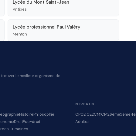
Lycée du Mont Saint-Jean
Antibes
Lycée professionnel Paul Valéry
Menton
 trouver le meilleur organisme de
NIVEAUX
éographie
Histoire
Philosophie
CP
CE1
CE2
CM1
CM2
6ème
5ème
4è
conomie
Droit
Éco-droit
Adultes
rces Humaines