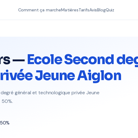
Comment ça marche
Matières
Tarifs
Avis
Blog
Quiz
rs —
Ecole Second deg
rivée Jeune Aiglon
d degré général et technologique privée Jeune
ôt 50%.
t 50%