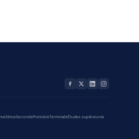
me
3ème
Seconde
Première
Terminale
Études supérieures