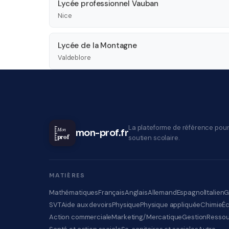
Lycée professionnel Vauban
Nice
Lycée de la Montagne
Valdeblore
La plateforme de référence pour
Mon
mon-prof.fr
prof
soutien scolaire.
MATIÈRES
Mathématiques
Français
Anglais
Allemand
Espagnol
Italien
G
SVT
Aide aux devoirs
Physique
Physique appliquée
Chimie
É
Action commerciale
Marketing/Mercatique
Gestion
Ressou